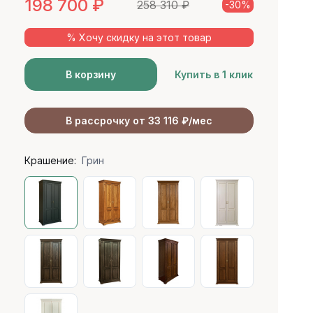
198 700
₽
258 310
₽
-30%
% Хочу скидку на этот товар
В корзину
Купить в 1 клик
В рассрочку от 33 116 ₽/мес
Крашение:
Грин