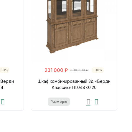
231 000 ₽
-30%
300 300 ₽
-30%
«Верди
Шкаф комбинированный 3д «Верди
34
Классик» П1.0487.0.20
Размеры