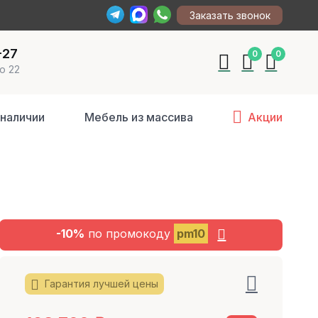
Заказать звонок
-27
0
0
о 22
 наличии
Мебель из массива
Акции
-10%
по промокоду
pm10
Гарантия лучшей цены