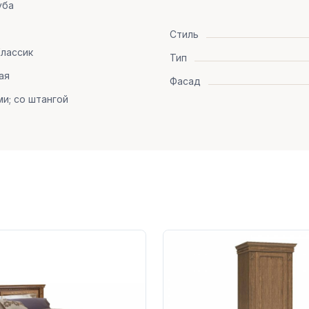
уба
Стиль
лассик
Тип
ая
Фасад
ми; со штангой