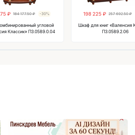
675 ₽
198 225 ₽
184 177.50 ₽
-30%
257 692.50 ₽
комбинированный угловой
Шкаф для книг «Валенсия 
сия Классик» П3.0589.0.04
П3.0589.2.06