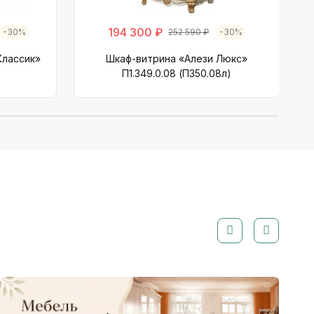
194 300 ₽
-30%
252 590 ₽
-30%
Классик»
Шкаф-витрина «Алези Люкс»
П1.349.0.08 (П350.08л)