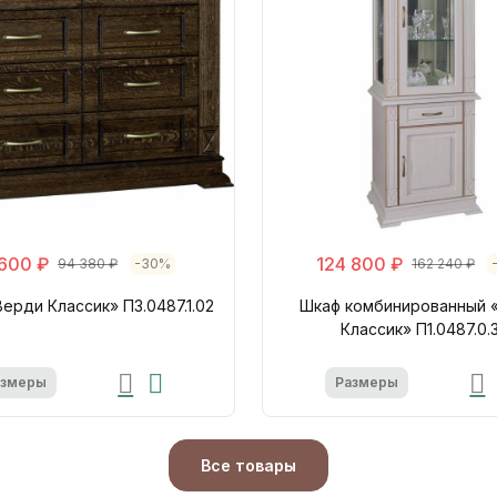
600 ₽
124 800 ₽
94 380 ₽
-30%
162 240 ₽
ерди Классик» П3.0487.1.02
Шкаф комбинированный 
Классик» П1.0487.0.
азмеры
Размеры
Все товары