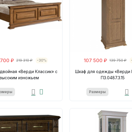
 700 ₽
107 500 ₽
219 310 ₽
-30%
139 750 ₽
двойная «Верди Классик» с
Шкаф для одежды «Верди 
высоким изножьем
П3.0487.3.15
азмеры
Размеры