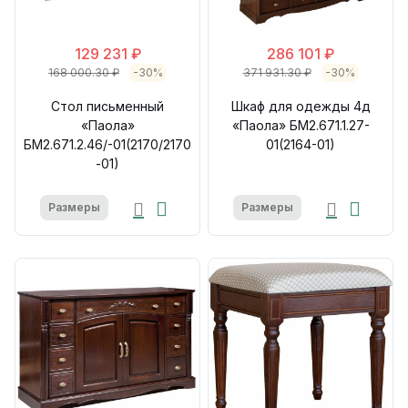
129 231 ₽
286 101 ₽
168 000.30 ₽
-30%
371 931.30 ₽
-30%
Стол письменный
Шкаф для одежды 4д
«Паола»
«Паола» БМ2.671.1.27-
БМ2.671.2.46/-01(2170/2170
01(2164-01)
-01)
Размеры
Размеры