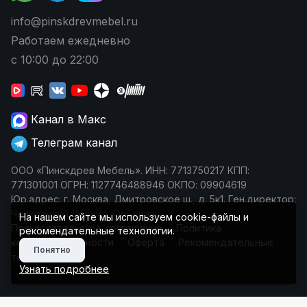
info@pinskdrevmebel.ru
Работаем ежедневно
с 10:00 до 22:00
Канал в Макс
Телеграм канал
ООО «Пинскдрев Мебель». ИНН: 7713750217 КПП:
771301001 ОГРН: 1127746488946 ОКПО: 09904619
Юр.адрес: г. Москва, Дмитровское ш., д. 5к1. Ген.директор:
Чеповецкий Леонид Юрьевич
На нашем сайте мы используем cookie-файлы и
Пользовательское соглашение
Политика
рекомендательные технологии.
конфиденциальности
Оферта
Рекомендательные
Понятно
технологии
Узнать подробнее