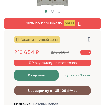
-10%
по промокоду
pm10
Гарантия лучшей цены
210 654
₽
273 850
₽
-30%
% Хочу скидку на этот товар
В корзину
Купить в 1 клик
В рассрочку от 35 109 ₽/мес
Крашение:
Розовый пепел