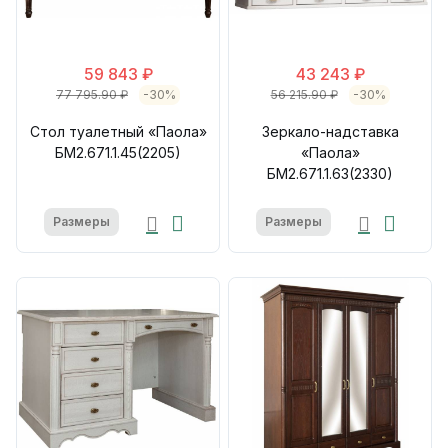
59 843 ₽
43 243 ₽
77 795.90 ₽
-30%
56 215.90 ₽
-30%
Стол туалетный «Паола»
Зеркало-надставка
БМ2.671.1.45(2205)
«Паола»
БМ2.671.1.63(2330)
Размеры
Размеры