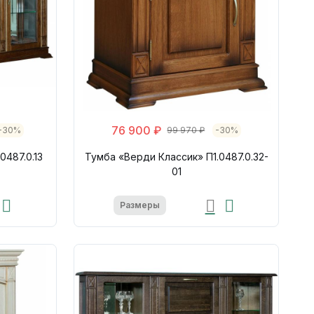
76 900 ₽
-30%
99 970 ₽
-30%
0487.0.13
Тумба «Верди Классик» П1.0487.0.32-
01
Размеры