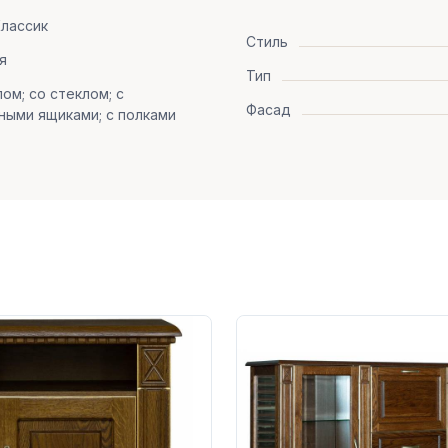
лассик
Стиль
я
Тип
лом; со стеклом; с
Фасад
ыми ящиками; с полками