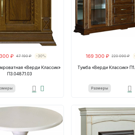
 300 ₽
169 300 ₽
47 190 ₽
-30%
220 090 ₽
икроватная «Верди Классик»
Тумба «Верди Классик» П1.
П3.0487.1.03
азмеры
Размеры