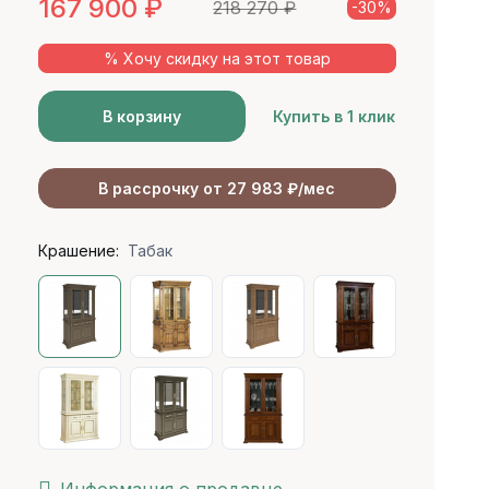
167 900
₽
218 270
₽
-30%
% Хочу скидку на этот товар
В корзину
Купить в 1 клик
В рассрочку от 27 983 ₽/мес
Крашение:
Табак