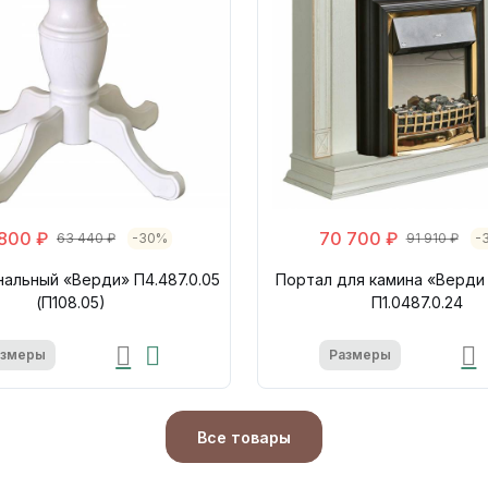
800 ₽
70 700 ₽
63 440 ₽
-30%
91 910 ₽
-
альный «Верди» П4.487.0.05
Портал для камина «Верди
(П108.05)
П1.0487.0.24
азмеры
Размеры
Все товары