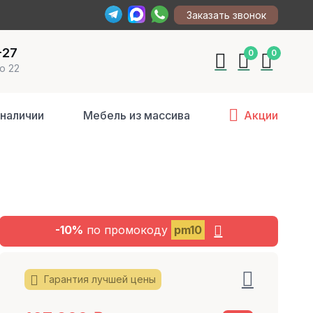
Заказать звонок
-27
0
0
о 22
 наличии
Мебель из массива
Акции
-10%
по промокоду
pm10
Гарантия лучшей цены