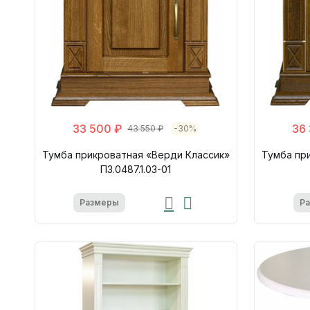
33 500 ₽
36
43 550 ₽
-30%
Тумба прикроватная «Верди Классик»
Тумба пр
П3.0487.1.03-01
Размеры
Р