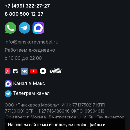
+7 (499) 322-27-27
8 800 500-12-27
info@pinskdrevmebel.ru
Работаем ежедневно
с 10:00 до 22:00
Канал в Макс
Телеграм канал
ООО «Пинскдрев Мебель». ИНН: 7713750217 КПП:
771301001 ОГРН: 1127746488946 ОКПО: 09904619
Юр.адрес: г. Москва, Дмитровское ш., д. 5к1. Ген.директор:
Чеповецкий Леонид Юрьевич
На нашем сайте мы используем cookie-файлы и
Пользовательское соглашение
Политика