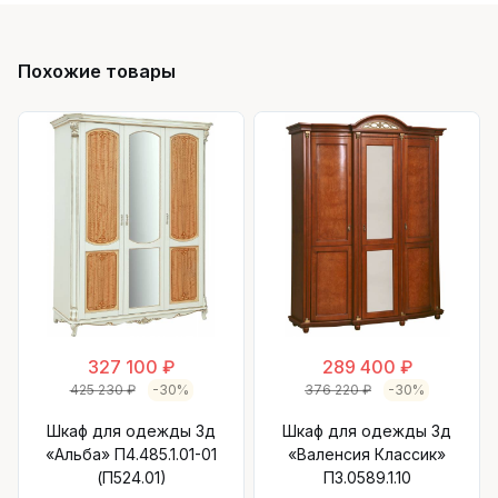
Похожие товары
327 100 ₽
289 400 ₽
425 230 ₽
-30%
376 220 ₽
-30%
Шкаф для одежды 3д
Шкаф для одежды 3д
«Альба» П4.485.1.01-01
«Валенсия Классик»
(П524.01)
П3.0589.1.10