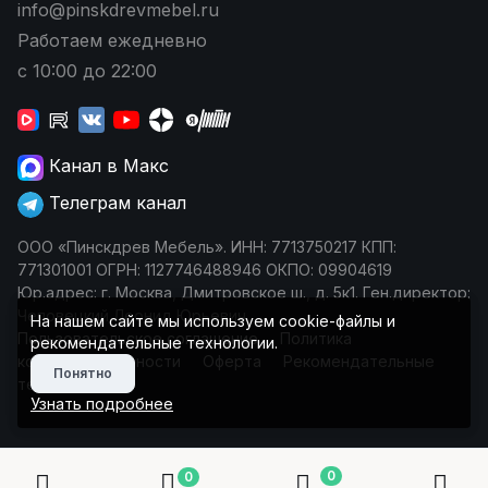
info@pinskdrevmebel.ru
Работаем ежедневно
с 10:00 до 22:00
Канал в Макс
Телеграм канал
ООО «Пинскдрев Мебель». ИНН: 7713750217 КПП:
771301001 ОГРН: 1127746488946 ОКПО: 09904619
Юр.адрес: г. Москва, Дмитровское ш., д. 5к1. Ген.директор:
Чеповецкий Леонид Юрьевич
На нашем сайте мы используем cookie-файлы и
Пользовательское соглашение
Политика
рекомендательные технологии.
конфиденциальности
Оферта
Рекомендательные
Понятно
технологии
Узнать подробнее
0
0