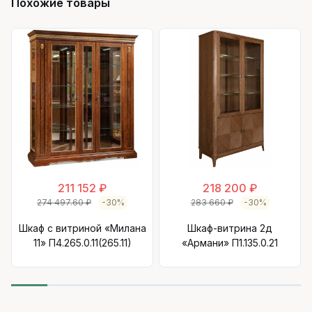
Похожие товары
211 152 ₽
218 200 ₽
274 497.60 ₽
-30%
283 660 ₽
-30%
Шкаф с витриной «Милана
Шкаф-витрина 2д
11» П4.265.0.11(265.11)
«Армани» П1.135.0.21