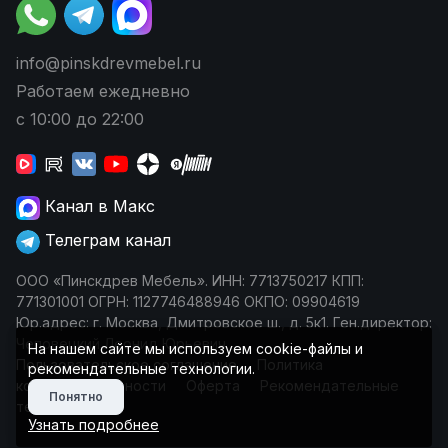
info@pinskdrevmebel.ru
Работаем ежедневно
с 10:00 до 22:00
Канал в Макс
Телеграм канал
ООО «Пинскдрев Мебель». ИНН: 7713750217 КПП:
771301001 ОГРН: 1127746488946 ОКПО: 09904619
Юр.адрес: г. Москва, Дмитровское ш., д. 5к1. Ген.директор:
Чеповецкий Леонид Юрьевич
На нашем сайте мы используем cookie-файлы и
Пользовательское соглашение
Политика
рекомендательные технологии.
конфиденциальности
Оферта
Рекомендательные
Понятно
технологии
Узнать подробнее