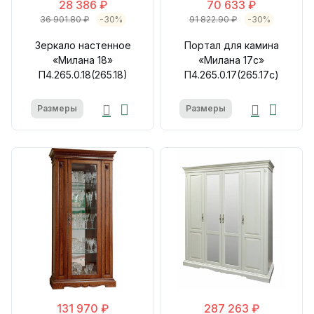
28 386 ₽
70 633 ₽
36 901.80 ₽
-30%
91 822.90 ₽
-30%
Зеркало настенное
Портал для камина
«Милана 18»
«Милана 17с»
П4.265.0.18(265.18)
П4.265.0.17(265.17с)
Размеры
Размеры
131 970 ₽
287 263 ₽