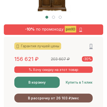
-10%
по промокоду
pm10
Гарантия лучшей цены
156 621
₽
203 607
₽
-30%
% Хочу скидку на этот товар
В корзину
Купить в 1 клик
В рассрочку от 26 103 ₽/мес