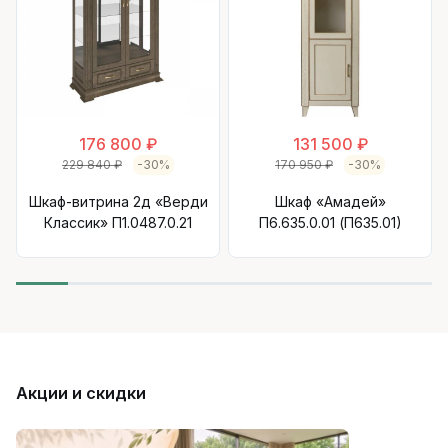
176 800 ₽
131 500 ₽
229 840 ₽
-30%
170 950 ₽
-30%
Шкаф-витрина 2д «Верди
Шкаф «Амадей»
Классик» П1.0487.0.21
П6.635.0.01 (П635.01)
Акции и скидки