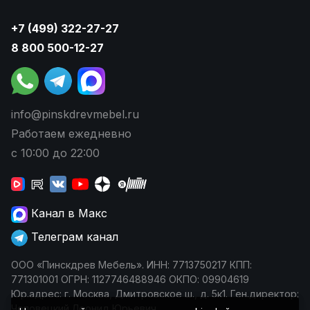
+7 (499) 322-27-27
8 800 500-12-27
info@pinskdrevmebel.ru
Работаем ежедневно
с 10:00 до 22:00
Канал в Макс
Телеграм канал
ООО «Пинскдрев Мебель». ИНН: 7713750217 КПП:
771301001 ОГРН: 1127746488946 ОКПО: 09904619
Юр.адрес: г. Москва, Дмитровское ш., д. 5к1. Ген.директор:
Чеповецкий Леонид Юрьевич