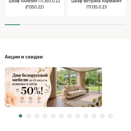
Шкаф «Алези» П1.350.0.22
Шкаф-витрина «Армани»
(П350.22)
П1.135.0.23
Акции и скидки