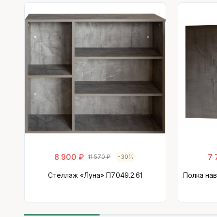
8 900 ₽
7 
11 570 ₽
-30%
Стеллаж «Луна» П7.049.2.61
Полка нав