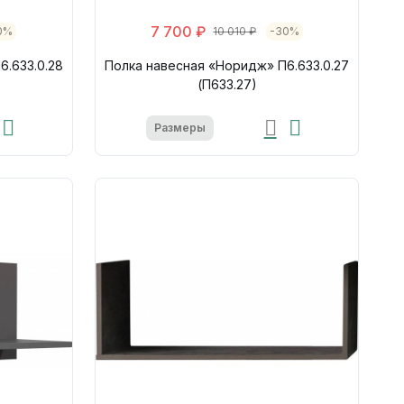
7 700 ₽
0%
10 010 ₽
-30%
6.633.0.28
Полка навесная «Норидж» П6.633.0.27
(П633.27)
Размеры