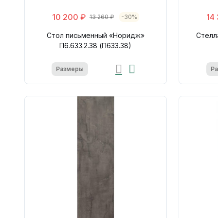
10 200 ₽
14
13 260 ₽
-30%
Стол письменный «Норидж»
Стелл
П6.633.2.38 (П633.38)
Размеры
Р