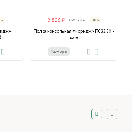
2 809 ₽
0%
3 651.70 ₽
-30%
ридж»
Полка консольная «Норидж» П633.30 -
)
sale
Размеры