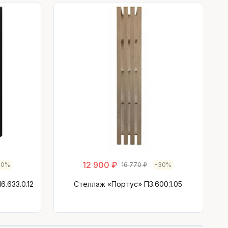
С
12 900 ₽
30%
16 770 ₽
-30%
.633.0.12
Стеллаж «Портус» П3.600.1.05