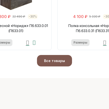
 300 ₽
4 100 ₽
22 490 ₽
-30%
5 330 ₽
-3
есной «Норидж» П6.633.0.01
Полка консольная «Но
(П633.01)
П6.633.0.31 (П633.31
азмеры
Размеры
Все товары