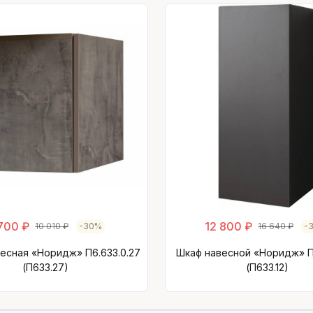
700 ₽
12 800 ₽
10 010 ₽
-30%
16 640 ₽
-
есная «Норидж» П6.633.0.27
Шкаф навесной «Норидж» П6
(П633.27)
(П633.12)