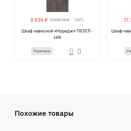
8 639 ₽
17
11 230.70 ₽
-30%
Шкаф навесной «Норидж» П633.11 -
Шкаф нав
sale
Размеры
Р
Похожие товары