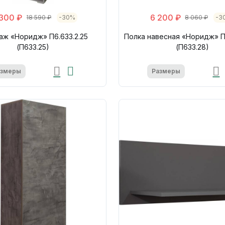
 300 ₽
6 200 ₽
18 590 ₽
-30%
8 060 ₽
-3
аж «Норидж» П6.633.2.25
Полка навесная «Норидж» П
(П633.25)
(П633.28)
азмеры
Размеры