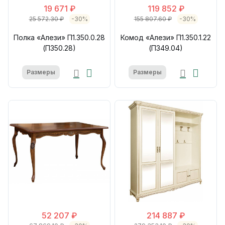
19 671 ₽
119 852 ₽
25 572.30 ₽
-30%
155 807.60 ₽
-30%
Полка «Алези» П1.350.0.28
Комод «Алези» П1.350.1.22
(П350.28)
(П349.04)
Размеры
Размеры
52 207 ₽
214 887 ₽