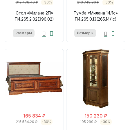
312 478.40 ₽
-30%
213 749.90 ₽
-30%
Стол «Милана 2П»
Тумба «Милана 14/1с»
П4.265.2.02(396.02)
П4.265.0.13(265.14/1с)
Размеры
Размеры
165 834 ₽
150 230 ₽
215 584.20 ₽
-30%
195 299 ₽
-30%