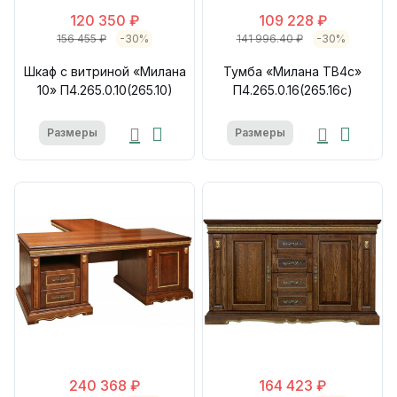
120 350 ₽
109 228 ₽
156 455 ₽
-30%
141 996.40 ₽
-30%
Шкаф с витриной «Милана
Тумба «Милана ТВ4с»
10» П4.265.0.10(265.10)
П4.265.0.16(265.16с)
Размеры
Размеры
240 368 ₽
164 423 ₽