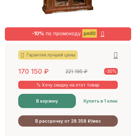
-10%
по промокоду
pm10
Гарантия лучшей цены
170 150
₽
221 195
₽
-30%
% Хочу скидку на этот товар
В корзину
Купить в 1 клик
В рассрочку от 28 358 ₽/мес