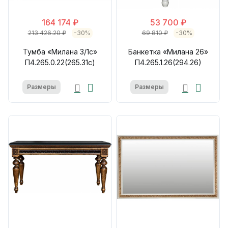
164 174 ₽
53 700 ₽
213 426.20 ₽
-30%
69 810 ₽
-30%
Тумба «Милана 3/1с»
Банкетка «Милана 26»
П4.265.0.22(265.31с)
П4.265.1.26(294.26)
Размеры
Размеры