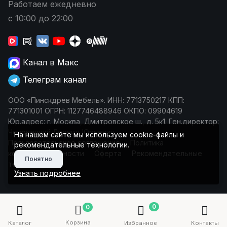
Работаем ежедневно
с 10:00 до 22:00
Канал в Макс
Телеграм канал
ООО «Пинскдрев Мебель». ИНН: 7713750217 КПП:
771301001 ОГРН: 1127746488946 ОКПО: 09904619
Юр.адрес: г. Москва, Дмитровское ш., д. 5к1. Ген.директор:
Чеповецкий Леонид Юрьевич
На нашем сайте мы используем cookie-файлы и
Пользовательское соглашение
Политика
рекомендательные технологии.
конфиденциальности
Оферта
Рекомендательные
Понятно
технологии
Узнать подробнее
0
0
Корзина
Каталог
Избранное
Контакты