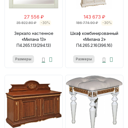
27 556 ₽
143 673 ₽
35 822.80 ₽
-30%
186 774.90 ₽
-30%
Зеркало настенное
Шкаф комбинированный
«Милана 13»
«Милана 2»
П4.265.1.13(294.13)
П4.265.2.16(396.16)
Размеры
Размеры