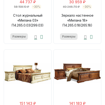
44 737 ₽
30 959 ₽
58 158.10 ₽
-30%
40 246.70 ₽
-30%
Стол журнальный
Зеркало настенное
«Милана 03»
«Милана 18»
П4.265.0.03(299.03)
П4.265.0.18(265.18)
Размеры
Размеры
151 143 ₽
141 183 ₽