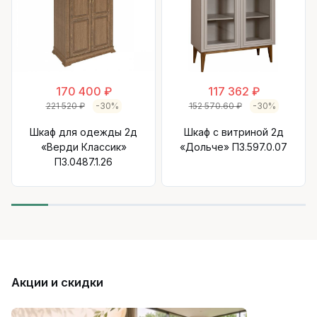
170 400 ₽
117 362 ₽
221 520 ₽
-30%
152 570.60 ₽
-30%
Шкаф для одежды 2д
Шкаф с витриной 2д
«Верди Классик»
«Дольче» П3.597.0.07
П3.0487.1.26
Акции и скидки