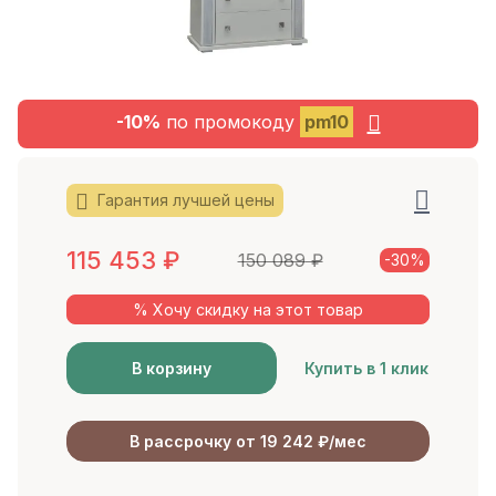
-10%
по промокоду
pm10
Гарантия лучшей цены
115 453
₽
150 089
₽
-30%
% Хочу скидку на этот товар
В корзину
Купить в 1 клик
В рассрочку от 19 242 ₽/мес