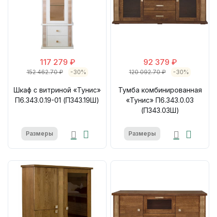
117 279 ₽
92 379 ₽
152 462.70 ₽
-30%
120 092.70 ₽
-30%
Шкаф с витриной «Тунис»
Тумба комбинированная
П6.343.0.19-01 (П343.19Ш)
«Тунис» П6.343.0.03
(П343.03Ш)
Размеры
Размеры