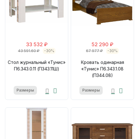
33 532 ₽
52 290 ₽
43 591.60 ₽
-30%
67 977 ₽
-30%
Стол журнальный «Тунис»
Кровать одинарная
П6.343.0.11 (П343.11Ш)
«Тунис» П6.343.1.08
(П344.08)
Размеры
Размеры