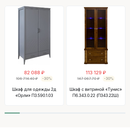
82 088 ₽
113 129 ₽
106 714.40 ₽
-30%
147 067.70 ₽
-30%
Шкаф для одежды 2д
Шкаф с витриной «Тунис»
«Орли» П3.590.1.03
П6.343.0.22 (П343.22Ш)