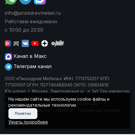
info@pinskdrevmebel.ru
Работаем ежедневно
с 10:00 до 22:00
Канал в Макс
Телеграм канал
ООО «Пинскдрев Мебель». ИНН: 7713750217 КПП:
771301001 ОГРН: 1127746488946 ОКПО: 09904619
Юр.адрес: г. Москва, Дмитровское ш., д. 5к1. Ген.директор:
Чеповецкий Леонид Юрьевич
На нашем сайте мы используем cookie-файлы и
Пользовательское соглашение
Политика
рекомендательные технологии.
конфиденциальности
Оферта
Рекомендательные
Понятно
технологии
Узнать подробнее