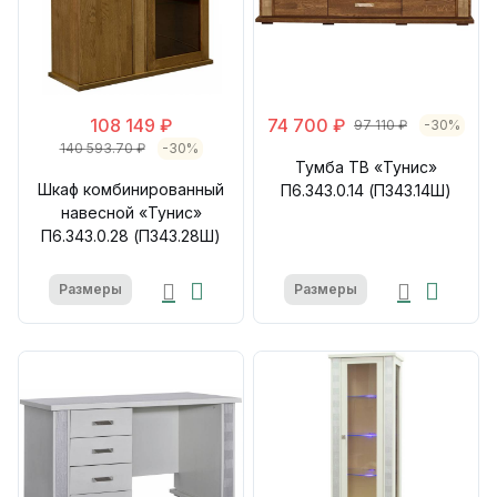
108 149 ₽
74 700 ₽
97 110 ₽
-30%
140 593.70 ₽
-30%
Тумба ТВ «Тунис»
Шкаф комбинированный
П6.343.0.14 (П343.14Ш)
навесной «Тунис»
П6.343.0.28 (П343.28Ш)
Размеры
Размеры