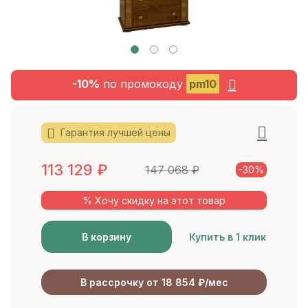
-10%
по промокоду
pm10
Гарантия лучшей цены
113 129
₽
147 068
₽
-30%
% Хочу скидку на этот товар
В корзину
Купить в 1 клик
В рассрочку от 18 854 ₽/мес