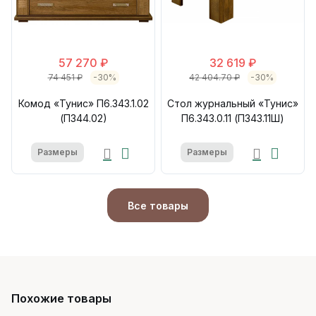
57 270 ₽
32 619 ₽
74 451 ₽
-30%
42 404.70 ₽
-30%
Комод «Тунис» П6.343.1.02
Стол журнальный «Тунис»
(П344.02)
П6.343.0.11 (П343.11Ш)
Размеры
Размеры
Все товары
Похожие товары