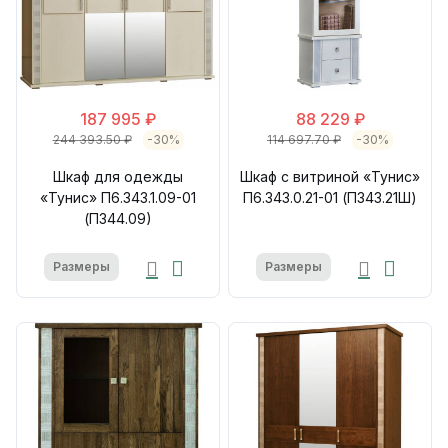
187 995 ₽
88 229 ₽
244 393.50 ₽
-30%
114 697.70 ₽
-30%
Шкаф для одежды
Шкаф с витриной «Тунис»
«Тунис» П6.343.1.09-01
П6.343.0.21-01 (П343.21Ш)
(П344.09)
Размеры
Размеры