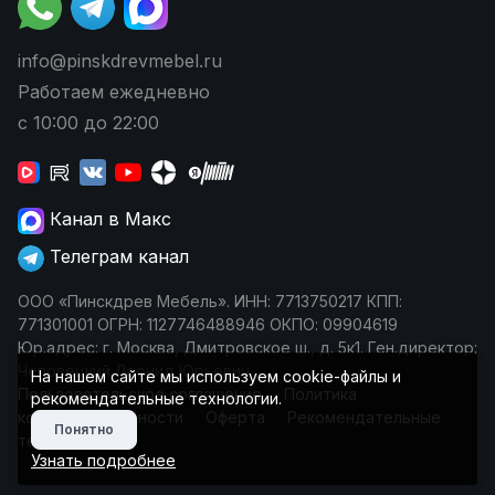
info@pinskdrevmebel.ru
Работаем ежедневно
с 10:00 до 22:00
Канал в Макс
Телеграм канал
ООО «Пинскдрев Мебель». ИНН: 7713750217 КПП:
771301001 ОГРН: 1127746488946 ОКПО: 09904619
Юр.адрес: г. Москва, Дмитровское ш., д. 5к1. Ген.директор:
Чеповецкий Леонид Юрьевич
На нашем сайте мы используем cookie-файлы и
Пользовательское соглашение
Политика
рекомендательные технологии.
конфиденциальности
Оферта
Рекомендательные
Понятно
технологии
Узнать подробнее