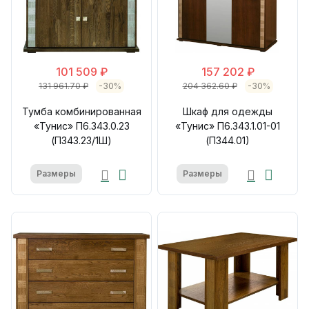
101 509 ₽
157 202 ₽
131 961.70 ₽
-30%
204 362.60 ₽
-30%
Тумба комбинированная
Шкаф для одежды
«Тунис» П6.343.0.23
«Тунис» П6.343.1.01-01
(П343.23/1Ш)
(П344.01)
Размеры
Размеры