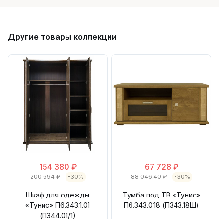
Другие товары коллекции
154 380 ₽
67 728 ₽
200 694 ₽
-30%
88 046.40 ₽
-30%
Шкаф для одежды
Тумба под ТВ «Тунис»
«Тунис» П6.343.1.01
П6.343.0.18 (П343.18Ш)
(П344.01/1)