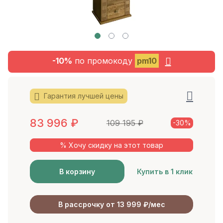
-10%
по промокоду
pm10
Гарантия лучшей цены
83 996
₽
109 195
₽
-30%
% Хочу скидку на этот товар
В корзину
Купить в 1 клик
В рассрочку от 13 999 ₽/мес