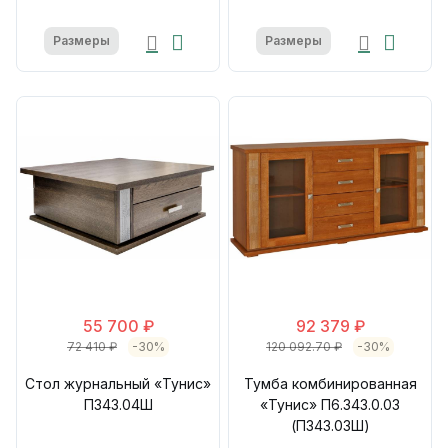
Размеры
Размеры
55 700 ₽
92 379 ₽
72 410 ₽
-30%
120 092.70 ₽
-30%
Стол журнальный «Тунис»
Тумба комбинированная
П343.04Ш
«Тунис» П6.343.0.03
(П343.03Ш)