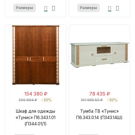
Размеры
Размеры
154 380 ₽
78 435 ₽
200 694 ₽
-30%
101 965.50 ₽
-30%
Шкаф для одежды
Тумба ТВ «Тунис»
«Тунис» П6.343.1.01
П6.343.0.14 (П343.14Ш)
(П344.01/1)