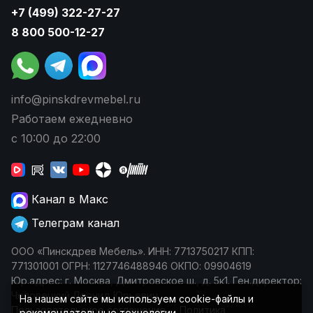
+7 (499) 322-27-27
8 800 500-12-27
info@pinskdrevmebel.ru
Работаем ежедневно
с 10:00 до 22:00
Канал в Макс
Телеграм канал
ООО «Пинскдрев Мебель». ИНН: 7713750217 КПП:
771301001 ОГРН: 1127746488946 ОКПО: 09904619
Юр.адрес: г. Москва, Дмитровское ш., д. 5к1. Ген.директор:
Чеповецкий Леонид Юрьевич
На нашем сайте мы используем cookie-файлы и
Пользовательское соглашение
Политика
рекомендательные технологии.