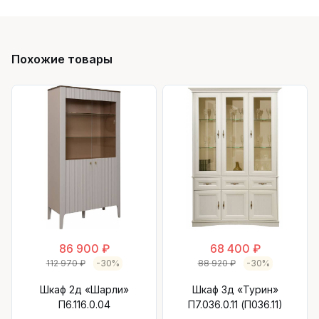
Похожие товары
86 900 ₽
68 400 ₽
112 970 ₽
-30%
88 920 ₽
-30%
Шкаф 2д «Шарли»
Шкаф 3д «Турин»
П6.116.0.04
П7.036.0.11 (П036.11)