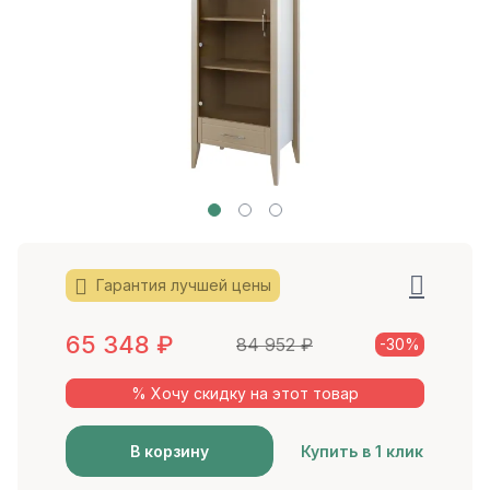
Гарантия лучшей цены
65 348
₽
84 952
₽
-30%
% Хочу скидку на этот товар
В корзину
Купить в 1 клик