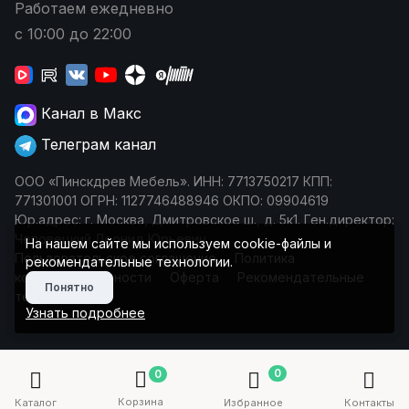
Работаем ежедневно
с 10:00 до 22:00
Канал в Макс
Телеграм канал
ООО «Пинскдрев Мебель». ИНН: 7713750217 КПП:
771301001 ОГРН: 1127746488946 ОКПО: 09904619
Юр.адрес: г. Москва, Дмитровское ш., д. 5к1. Ген.директор:
Чеповецкий Леонид Юрьевич
На нашем сайте мы используем cookie-файлы и
Пользовательское соглашение
Политика
рекомендательные технологии.
конфиденциальности
Оферта
Рекомендательные
Понятно
технологии
Узнать подробнее
0
0
Корзина
Каталог
Избранное
Контакты