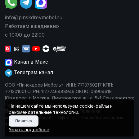
info@pinskdrevmebel.ru
Работаем ежедневно
с 10:00 до 22:00
Канал в Макс
Телеграм канал
ООО «Пинскдрев Мебель». ИНН: 7713750217 КПП:
771301001 ОГРН: 1127746488946 ОКПО: 09904619
Юр.адрес: г. Москва, Дмитровское ш., д. 5к1. Ген.директор:
Чеповецкий Леонид Юрьевич
На нашем сайте мы используем cookie-файлы и
Пользовательское соглашение
Политика
рекомендательные технологии.
конфиденциальности
Оферта
Рекомендательные
Понятно
технологии
Узнать подробнее