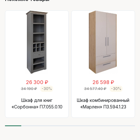
26 300 ₽
26 598 ₽
34 190 ₽
-30%
34 577.40 ₽
-30%
Шкаф для книг
Шкаф комбинированный
«Сорбонна» П7.055.0.10
«Марлен» П3.594.1.23