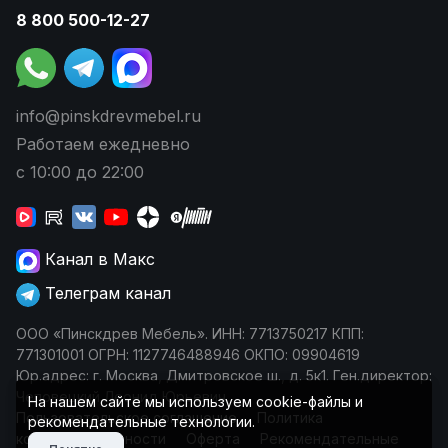
8 800 500-12-27
info@pinskdrevmebel.ru
Работаем ежедневно
с 10:00 до 22:00
Канал в Макс
Телеграм канал
ООО «Пинскдрев Мебель». ИНН: 7713750217 КПП:
771301001 ОГРН: 1127746488946 ОКПО: 09904619
Юр.адрес: г. Москва, Дмитровское ш., д. 5к1. Ген.директор:
Чеповецкий Леонид Юрьевич
На нашем сайте мы используем cookie-файлы и
Пользовательское соглашение
Политика
рекомендательные технологии.
конфиденциальности
Оферта
Рекомендательные