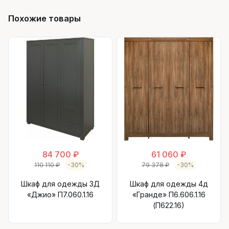
Похожие товары
84 700 ₽
61 060 ₽
110 110 ₽
-30%
79 378 ₽
-30%
Шкаф для одежды 3Д
Шкаф для одежды 4д
«Джио» П7.060.1.16
«Гранде» П6.606.1.16
(П622.16)