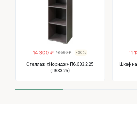
14 300 ₽
11 
18 590 ₽
-30%
Стеллаж «Норидж» П6.633.2.25
Шкаф на
(П633.25)