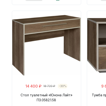
14 400 ₽
9 
18 720 ₽
-30%
Стол туалетный «Юнона Лайт»
Тумба п
П3.0582.1.58