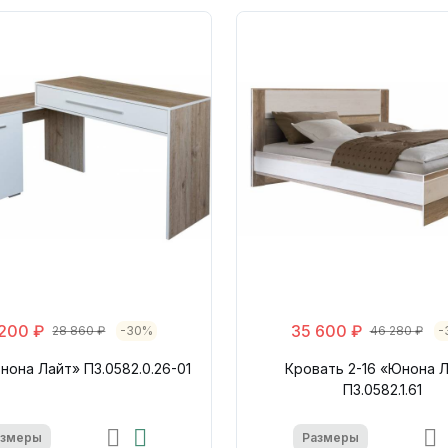
200 ₽
35 600 ₽
28 860 ₽
-30%
46 280 ₽
-
нона Лайт» П3.0582.0.26-01
Кровать 2-16 «Юнона 
П3.0582.1.61
азмеры
Размеры