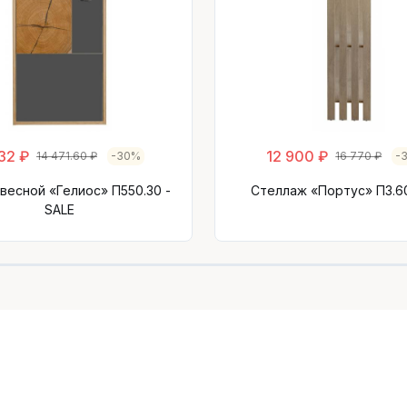
132 ₽
12 900 ₽
14 471.60 ₽
-30%
16 770 ₽
-
весной «Гелиос» П550.30 -
Стеллаж «Портус» П3.60
SALE