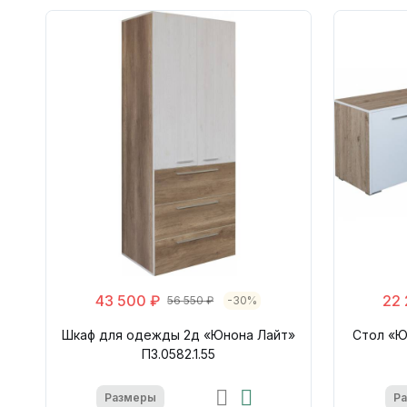
43 500 ₽
22 
56 550 ₽
-30%
Шкаф для одежды 2д «Юнона Лайт»
Стол «Ю
П3.0582.1.55
Размеры
Р