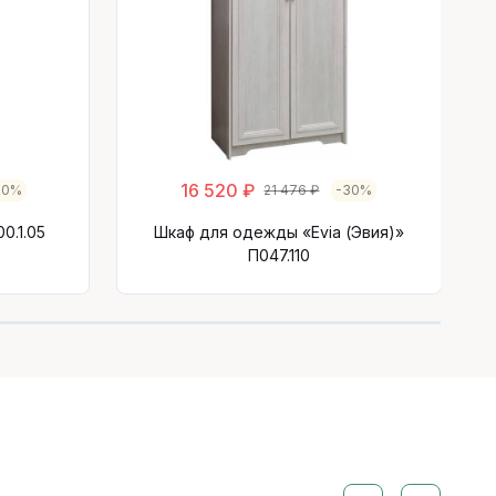
16 520 ₽
30%
21 476 ₽
-30%
0.1.05
Шкаф для одежды «Evia (Эвия)»
П047.110