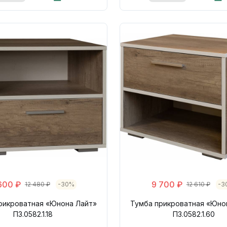
600 ₽
9 700 ₽
12 480 ₽
-30%
12 610 ₽
-3
рикроватная «Юнона Лайт»
Тумба прикроватная «Юно
П3.0582.1.18
П3.0582.1.60