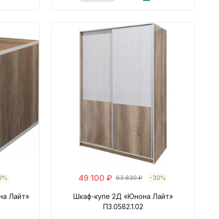
49 100 ₽
0%
63 830 ₽
-30%
на Лайт»
Шкаф-купе 2Д «Юнона Лайт»
П3.0582.1.02