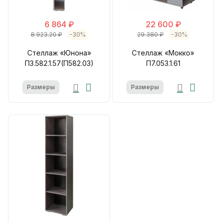
6 864 ₽
22 600 ₽
8 923.20 ₽
-30%
29 380 ₽
-30%
Стеллаж «Юнона»
Стеллаж «Мокко»
П3.582.1.57(П582.03)
П7.053.1.61
Размеры
Размеры