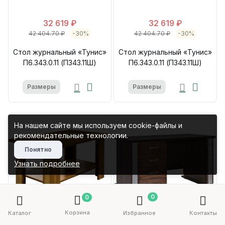
32 619 ₽
32 619 ₽
42 404.70 ₽
-30%
42 404.70 ₽
-30%
Стол журнальный «Тунис»
Стол журнальный «Тунис»
П6.343.0.11 (П343.11Ш)
П6.343.0.11 (П343.11Ш)
Размеры
Размеры
На нашем сайте мы используем cookie-файлы и
рекомендательные технологии.
Понятно
Узнать подробнее
0
0
Корзина
Каталог
Избранное
Контакты