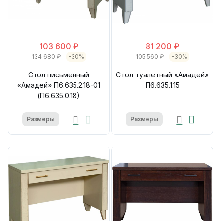
103 600 ₽
81 200 ₽
134 680 ₽
-30%
105 560 ₽
-30%
Стол письменный
Стол туалетный «Амадей»
«Амадей» П6.635.2.18-01
П6.635.1.15
(П6.635.0.18)
Размеры
Размеры