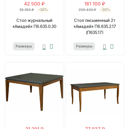
42 500 ₽
161 100 ₽
55 250 ₽
-30%
209 430 ₽
-30%
Стол журнальный
Стол письменный 2т
«Амадей» П6.635.0.30
«Амадей» П6.635.2.17
(П635.17)
Размеры
Размеры
31 291 ₽
77 937 ₽