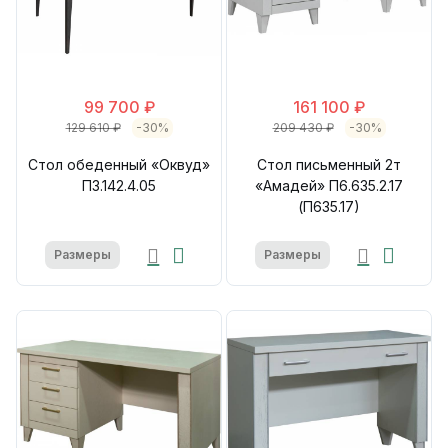
99 700 ₽
161 100 ₽
129 610 ₽
-30%
209 430 ₽
-30%
Стол обеденный «Оквуд»
Стол письменный 2т
П3.142.4.05
«Амадей» П6.635.2.17
(П635.17)
Размеры
Размеры