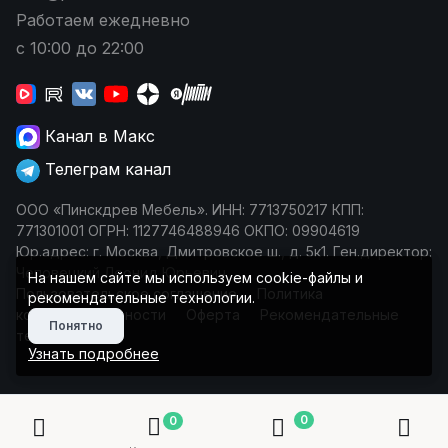
Работаем ежедневно
с 10:00 до 22:00
Канал в Макс
Телеграм канал
ООО «Пинскдрев Мебель». ИНН: 7713750217 КПП:
771301001 ОГРН: 1127746488946 ОКПО: 09904619
Юр.адрес: г. Москва, Дмитровское ш., д. 5к1. Ген.директор:
Чеповецкий Леонид Юрьевич
На нашем сайте мы используем cookie-файлы и
Пользовательское соглашение
Политика
рекомендательные технологии.
конфиденциальности
Оферта
Рекомендательные
Понятно
технологии
Узнать подробнее
0
0