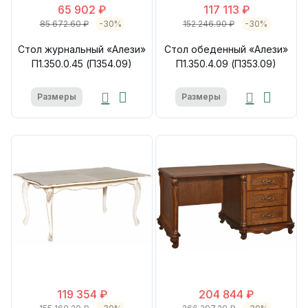
65 902 ₽
117 113 ₽
85 672.60 ₽
-30%
152 246.90 ₽
-30%
Стол журнальный «Алези»
Стол обеденный «Алези»
П1.350.0.45 (П354.09)
П1.350.4.09 (П353.09)
Размеры
Размеры
119 354 ₽
204 844 ₽