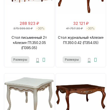
288 923 ₽
32 121 ₽
375 599.90 ₽
-30%
41 757.30 ₽
-30%
Стол письменный 2т
Стол журнальный «Алези»
«Алези» П1.350.2.05
П1.350.0.42 (П354.05)
(П395.05)
Размеры
Размеры