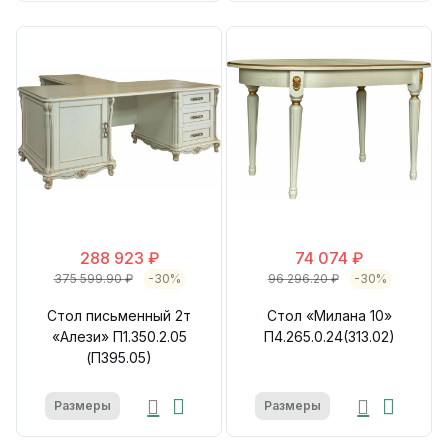
288 923 ₽
74 074 ₽
375 599.90 ₽
-30%
96 296.20 ₽
-30%
Стол письменный 2т
Стол «Милана 10»
«Алези» П1.350.2.05
П4.265.0.24(313.02)
(П395.05)
Размеры
Размеры