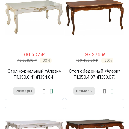
60 507 ₽
97 276 ₽
78 659.10 ₽
-30%
126 458.80 ₽
-30%
Стол журнальный «Алези»
Стол обеденный «Алези»
П1.350.0.41 (П354.04)
П1.350.4.07 (П353.07)
Размеры
Размеры