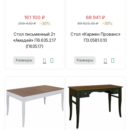
161 100 ₽
68 941 ₽
209 430 ₽
-30%
89 623.30 ₽
-30%
Стол письменный 2т
Стол «Кармен Прованс»
«Амадей» П6.635.2.17
П3.0581.0.10
(П635.17)
Размеры
Размеры