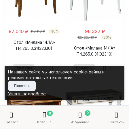
87 010 ₽
96 327 ₽
113 113 ₽
-30%
125 225.10 ₽
-30%
Стол «Милана 14/1А»
Стол «Милана 14/1А»
П4.265.0.31(323.10)
П4.265.0.31(323.10)
Размеры
Размеры
На нашем сайте мы используем cookie-файлы и
рекомендательные технологии.
Понятно
Узнать подробнее
0
0
Корзина
Каталог
Избранное
Контакты