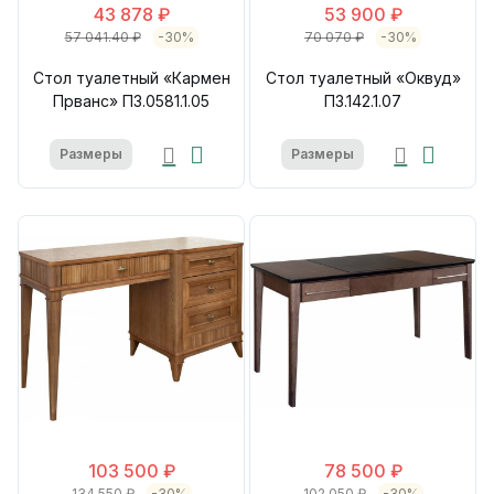
43 878 ₽
53 900 ₽
57 041.40 ₽
-30%
70 070 ₽
-30%
Стол туалетный «Кармен
Стол туалетный «Оквуд»
Прванс» П3.0581.1.05
П3.142.1.07
Размеры
Размеры
103 500 ₽
78 500 ₽
134 550 ₽
-30%
102 050 ₽
-30%