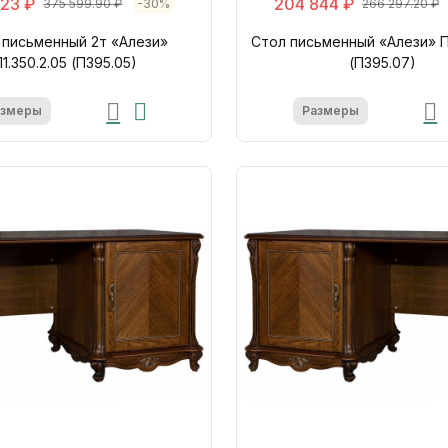
923 ₽
204 844 ₽
375 599.90 ₽
-30%
266 297.20 ₽
 письменный 2т «Алези»
Стол письменный «Алези» П1
П1.350.2.05 (П395.05)
(П395.07)
азмеры
Размеры