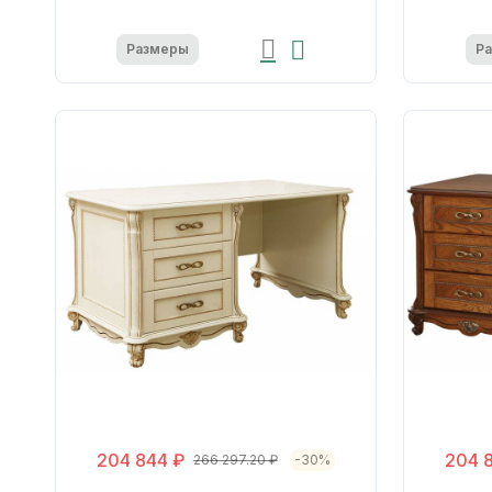
Размеры
Р
204 844 ₽
204 
266 297.20 ₽
-30%