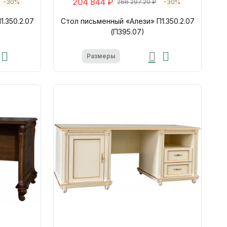
204 844 ₽
-30%
266 297.20 ₽
-30%
.350.2.07
Стол письменный «Алези» П1.350.2.07
(П395.07)
Размеры