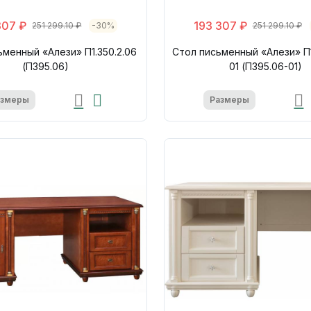
307 ₽
193 307 ₽
251 299.10 ₽
-30%
251 299.10 ₽
ьменный «Алези» П1.350.2.06
Стол письменный «Алези» П1
(П395.06)
01 (П395.06-01)
азмеры
Размеры