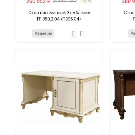
260 952 ₽
288 
339 237.60 ₽
-30%
Стол письменный 2т «Алези»
Стол
П1.350.2.04 (П395.04)
Размеры
Р