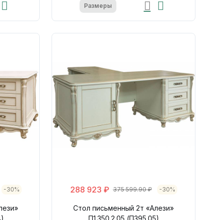
Размеры
288 923 ₽
-30%
375 599.90 ₽
-30%
лези»
Стол письменный 2т «Алези»
4)
П1.350.2.05 (П395.05)