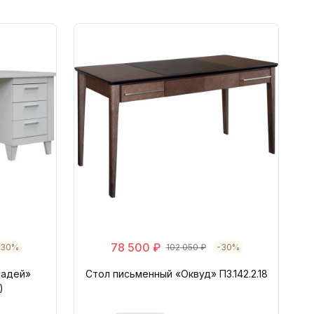
78 500 ₽
-30%
102 050 ₽
-30%
мадей»
Стол письменный «Оквуд» П3.142.2.18
)