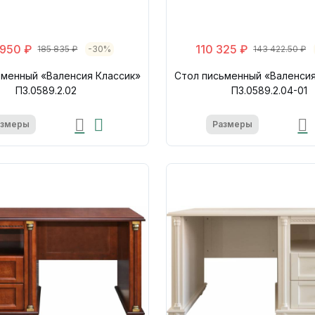
 950 ₽
110 325 ₽
185 835 ₽
-30%
143 422.50 ₽
ьменный «Валенсия Классик»
Стол письменный «Валенсия
П3.0589.2.02
П3.0589.2.04-01
азмеры
Размеры