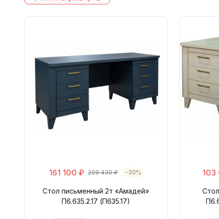
161 100 ₽
103
209 430 ₽
-30%
Стол письменный 2т «Амадей»
Стол
П6.635.2.17 (П635.17)
П6.6