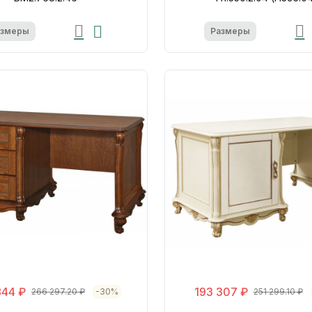
азмеры
Размеры
844 ₽
193 307 ₽
266 297.20 ₽
-30%
251 299.10 ₽