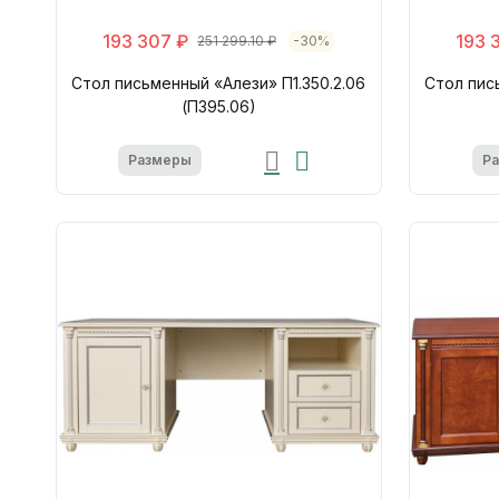
193 307 ₽
193 
251 299.10 ₽
-30%
Стол письменный «Алези» П1.350.2.06
Стол пис
(П395.06)
Размеры
Р