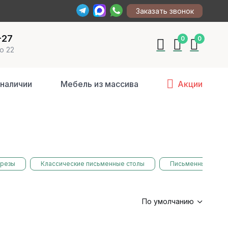
Заказать звонок
-27
0
0
о 22
 наличии
Мебель из массива
Акции
ерезы
Классические письменные столы
Письменные стол
По умолчанию