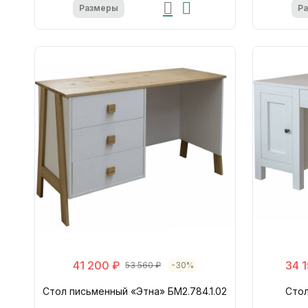
Размеры
Р
41 200 ₽
34 1
53 560 ₽
-30%
Стол письменный «Этна» БМ2.784.1.02
Стол