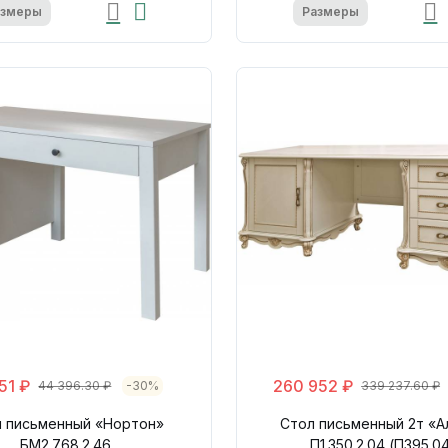
азмеры
Размеры
51 ₽
260 952 ₽
44 396.30 ₽
-30%
339 237.60 ₽
 письменный «Нортон»
Стол письменный 2т «А
БМ2.768.2.46
П1.350.2.04 (П395.0