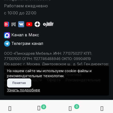
Работаем ежедневно
с 10:00 до 22:00
Канал в Макс
Телеграм канал
ООО «Пинскдрев Мебель». ИНН: 7713750217 КПП:
771301001 ОГРН: 1127746488946 ОКПО: 09904619
Юр.адрес: г. Москва, Дмитровское ш., д. 5к1. Ген.директор:
Чеповецкий Леонид Юрьевич
На нашем сайте мы используем cookie-файлы и
Пользовательское соглашение
Политика
рекомендательные технологии.
конфиденциальности
Оферта
Рекомендательные
Понятно
технологии
Узнать подробнее
0
0