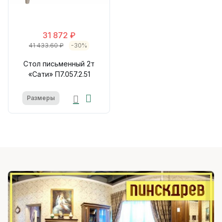
31 872 ₽
41 433.60 ₽
-30%
Стол письменный 2т
«Сати» П7.057.2.51
Размеры