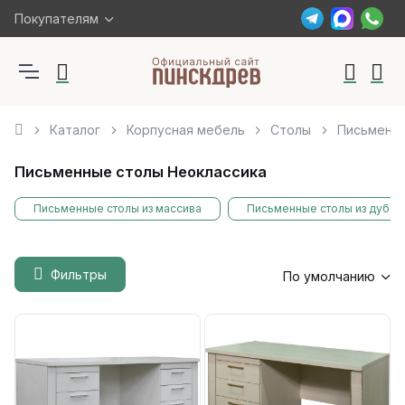
Покупателям
Каталог
Корпусная мебель
Столы
Письменн
Письменные столы Неоклассика
Письменные столы из массива
Письменные столы из дуба
Фильтры
По умолчанию