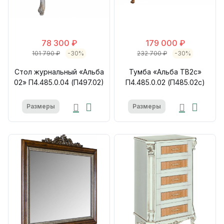
78 300 ₽
179 000 ₽
101 790 ₽
-30%
232 700 ₽
-30%
Стол журнальный «Альба
Тумба «Альба ТВ2с»
02» П4.485.0.04 (П497.02)
П4.485.0.02 (П485.02с)
Размеры
Размеры