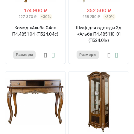
174 900 ₽
352 500 ₽
227 370 ₽
-30%
458 250 ₽
-30%
Комод «Альба 04с»
Шкаф для одежды 3д
П4.485.1.04 (П524.04с)
«Альба П4.485.1.10-01
(П524.01к)
Размеры
Размеры