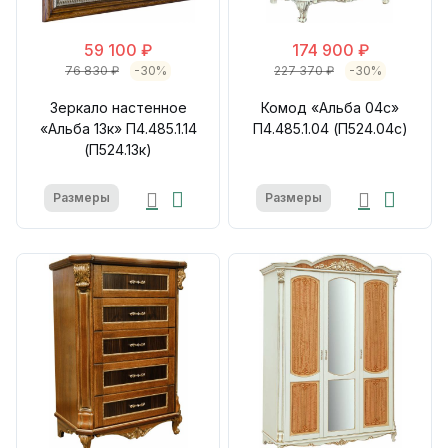
59 100 ₽
174 900 ₽
76 830 ₽
-30%
227 370 ₽
-30%
Зеркало настенное
Комод «Альба 04с»
«Альба 13к» П4.485.1.14
П4.485.1.04 (П524.04с)
(П524.13к)
Размеры
Размеры