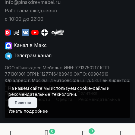
info@pinskdrevmebel.ru
Работаем ежедневно
с 10:00 до 22:00
Канал в Макс
Телеграм канал
ООО «Пинскдрев Мебель». ИНН: 7713750217 КПП:
771301001 ОГРН: 1127746488946 ОКПО: 09904619
Юр.адрес: г. Москва, Дмитровское ш., д. 5к1. Ген.директор:
Чеповецкий Леонид Юрьевич
На нашем сайте мы используем cookie-файлы и
Пользовательское соглашение
Политика
рекомендательные технологии.
конфиденциальности
Оферта
Рекомендательные
Понятно
технологии
Узнать подробнее
0
0