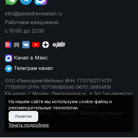
info@pinskdrevmebel.ru
Работаем ежедневно
с 10:00 до 22:00
Канал в Макс
Телеграм канал
ООО «Пинскдрев Мебель». ИНН: 7713750217 КПП:
771301001 ОГРН: 1127746488946 ОКПО: 09904619
Юр.адрес: г. Москва, Дмитровское ш., д. 5к1. Ген.директор:
Чеповецкий Леонид Юрьевич
На нашем сайте мы используем cookie-файлы и
Пользовательское соглашение
Политика
рекомендательные технологии.
конфиденциальности
Оферта
Рекомендательные
Понятно
технологии
Узнать подробнее