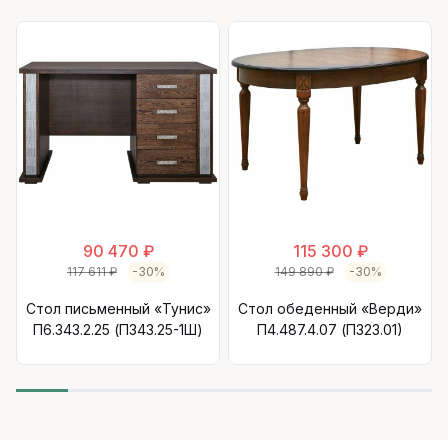
90 470 ₽
115 300 ₽
117 611 ₽
-30%
149 890 ₽
-30%
Стол письменный «Тунис»
Стол обеденный «Верди»
П6.343.2.25 (П343.25-1Ш)
П4.487.4.07 (П323.01)