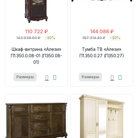
110 722 ₽
144 088 ₽
143 938.60 ₽
-30%
187 314.40 ₽
-30%
Шкаф-витрина «Алези»
Тумба ТВ «Алези»
П1.350.0.08-01 (П350.08-
П1.350.0.27 (П350.27)
01)
Размеры
Размеры