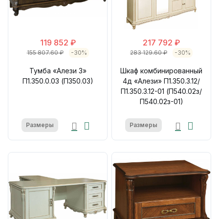
119 852 ₽
217 792 ₽
155 807.60 ₽
-30%
283 129.60 ₽
-30%
Тумба «Алези 3»
Шкаф комбинированный
П1.350.0.03 (П350.03)
4д «Алези» П1.350.3.12/
П1.350.3.12-01 (П540.02з/
П540.02з-01)
Размеры
Размеры