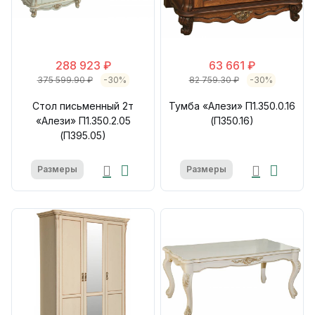
288 923 ₽
63 661 ₽
375 599.90 ₽
-30%
82 759.30 ₽
-30%
Стол письменный 2т
Тумба «Алези» П1.350.0.16
«Алези» П1.350.2.05
(П350.16)
(П395.05)
Размеры
Размеры