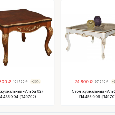
300 ₽
74 800 ₽
101 790 ₽
-30%
97 240 ₽
-
 журнальный «Альба 02»
Стол журнальный «Альб
4.485.0.04 (П497.02)
П4.485.0.06 (П497.0