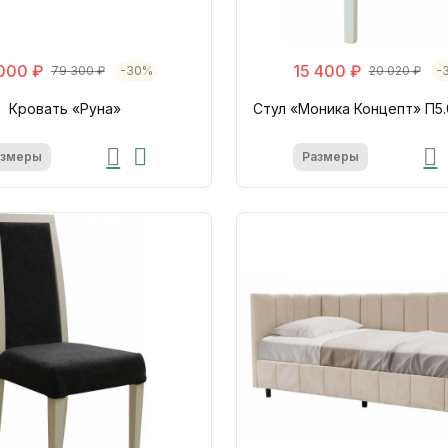
000 ₽
15 400 ₽
79 300 ₽
-30%
20 020 ₽
-
Кровать «Руна»
Стул «Моника Концепт» П5.
азмеры
Размеры