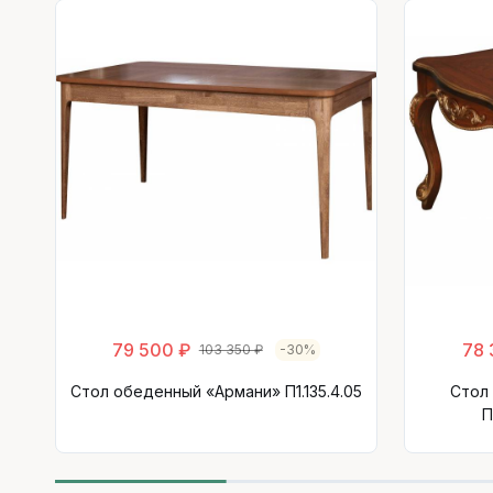
79 500 ₽
78 
103 350 ₽
-30%
Стол обеденный «Армани» П1.135.4.05
Стол
П