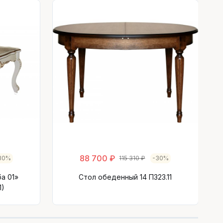
С
88 700 ₽
30%
115 310 ₽
-30%
а 01»
Стол обеденный 14 П323.11
1)