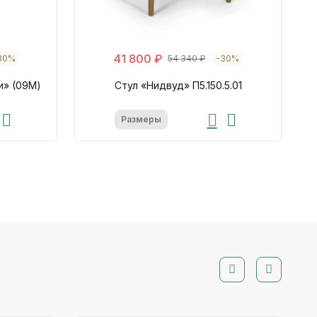
41 800 ₽
30%
54 340 ₽
-30%
и» (09M)
Стул «Нидвуд» П5.150.5.01
Размеры