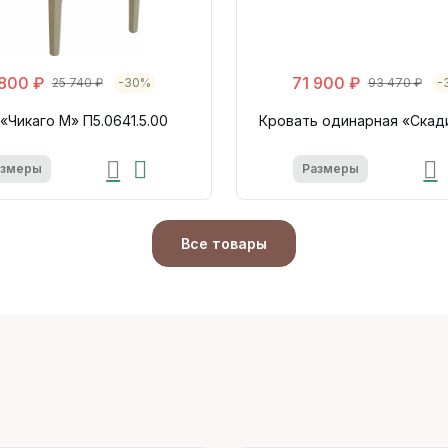
 800 ₽
71 900 ₽
25 740 ₽
-30%
93 470 ₽
-
«Чикаго М» П5.0641.5.00
Кровать одинарная «Скад
азмеры
Размеры
Все товары