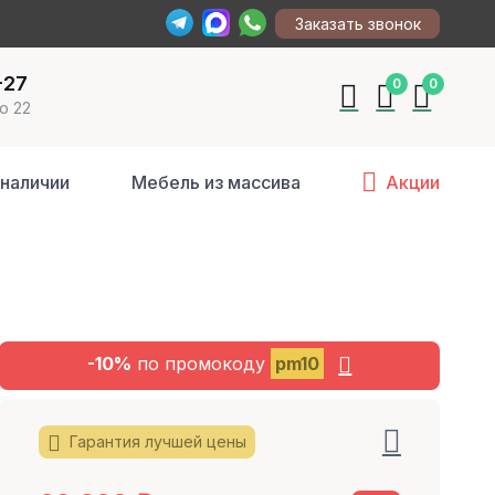
Заказать звонок
-27
0
0
о 22
 наличии
Мебель из массива
Акции
-10%
по промокоду
pm10
Гарантия лучшей цены