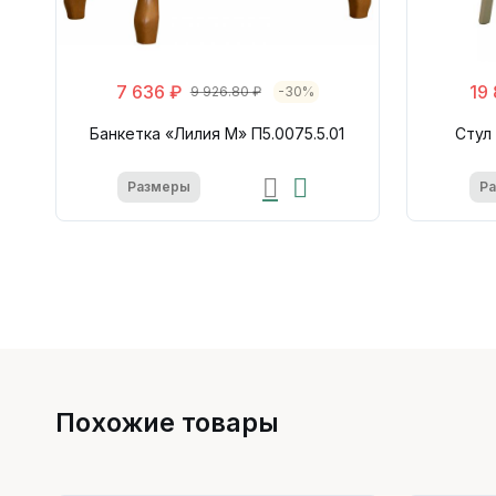
7 636 ₽
19
9 926.80 ₽
-30%
Банкетка «Лилия М» П5.0075.5.01
Стул 
Размеры
Р
Похожие товары