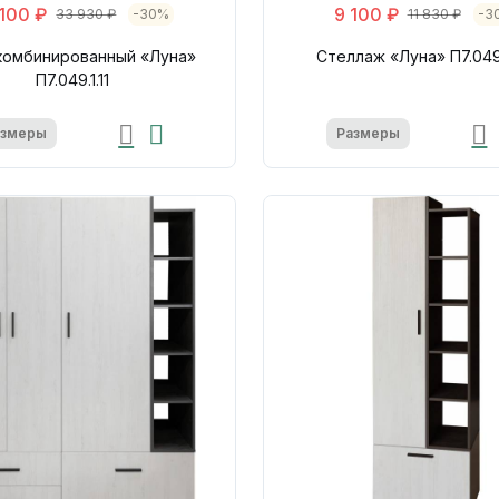
100 ₽
9 100 ₽
33 930 ₽
-30%
11 830 ₽
-3
комбинированный «Луна»
Стеллаж «Луна» П7.049
П7.049.1.11
азмеры
Размеры