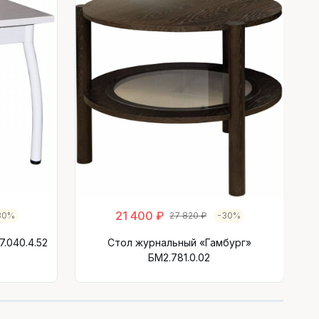
Ст
21 400 ₽
30%
27 820 ₽
-30%
.040.4.52
Стол журнальный «Гамбург»
БМ2.781.0.02