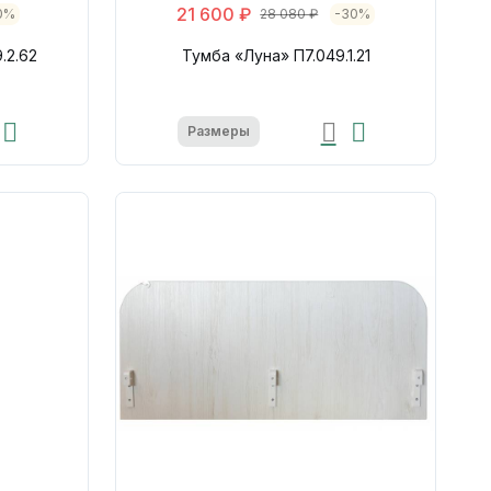
21 600 ₽
0%
28 080 ₽
-30%
.2.62
Тумба «Луна» П7.049.1.21
Размеры