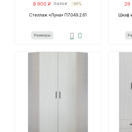
8 900 ₽
26 
11 570 ₽
-30%
Стеллаж «Луна» П7.049.2.61
Шкаф 
Размеры
Р