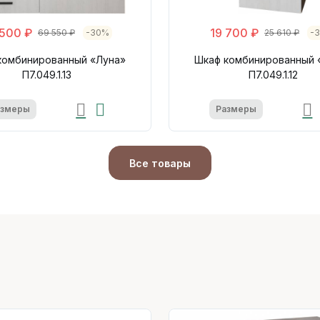
 500 ₽
19 700 ₽
69 550 ₽
-30%
25 610 ₽
-
комбинированный «Луна»
Шкаф комбинированный 
П7.049.1.13
П7.049.1.12
азмеры
Размеры
Все товары