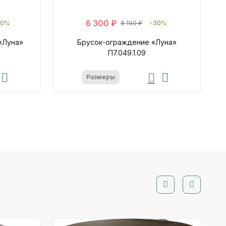
6 300 ₽
30%
8 190 ₽
-30%
«Луна»
Брусок-ограждение «Луна»
П7.049.1.09
Размеры