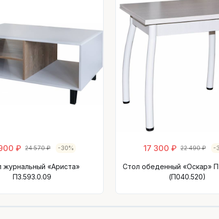
 900 ₽
17 300 ₽
24 570 ₽
-30%
22 490 ₽
-
л журнальный «Ариста»
Стол обеденный «Оскар» П7
П3.593.0.09
(П040.520)