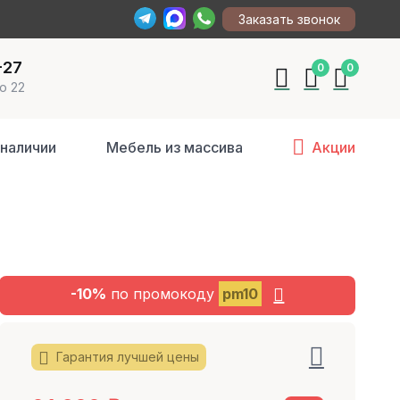
Заказать звонок
-27
0
0
о 22
 наличии
Мебель из массива
Акции
-10%
по промокоду
pm10
Гарантия лучшей цены