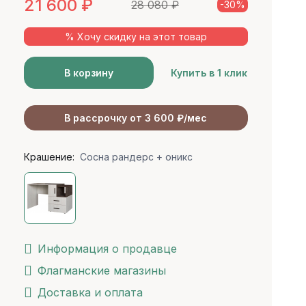
21 600
₽
28 080
₽
-30%
% Хочу скидку на этот товар
В корзину
Купить в 1 клик
В рассрочку от 3 600 ₽/мес
Крашение:
Сосна рандерс + оникс
Информация о продавце
Флагманские магазины
Доставка и оплата