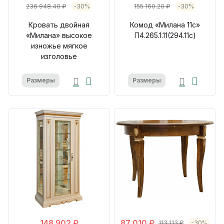
236 948.40 ₽
-30%
155 160.20 ₽
-30%
Кровать двойная
Комод «Милана 11с»
«Милана» высокое
П4.265.1.11(294.11с)
изножье мягкое
изголовье
Размеры
Размеры
148 902 ₽
87 010 ₽
113 113 ₽
-30%