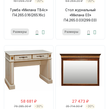
161 094.70 ₽
-30%
64 264.20 ₽
-30%
Тумба «Милана ТВ4с»
Стол журнальный
П4.265.0.16(265.16с)
«Милана 03»
П4.265.0.03(299.03)
Размеры
Размеры
58 681 ₽
27 473 ₽
76 285.30 ₽
-30%
35 714.90 ₽
-30%