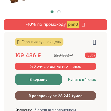
-10%
по промокоду
pm10
Гарантия лучшей цены
169 486
₽
220 332
₽
-30%
% Хочу скидку на этот товар
В корзину
Купить в 1 клик
В рассрочку от 28 247 ₽/мес
Крашение:
Черешня с золочением