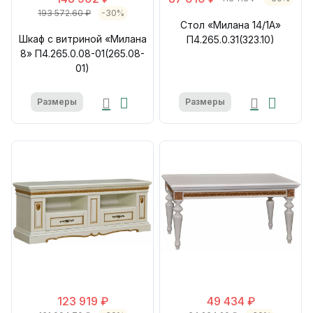
193 572.60 ₽
-30%
Стол «Милана 14/1А»
Шкаф с витриной «Милана
П4.265.0.31(323.10)
8» П4.265.0.08-01(265.08-
01)
Размеры
Размеры
123 919 ₽
49 434 ₽