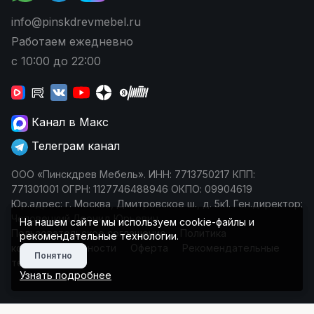
info@pinskdrevmebel.ru
Работаем ежедневно
с 10:00 до 22:00
Канал в Макс
Телеграм канал
ООО «Пинскдрев Мебель». ИНН: 7713750217 КПП:
771301001 ОГРН: 1127746488946 ОКПО: 09904619
Юр.адрес: г. Москва, Дмитровское ш., д. 5к1. Ген.директор:
Чеповецкий Леонид Юрьевич
На нашем сайте мы используем cookie-файлы и
Пользовательское соглашение
Политика
рекомендательные технологии.
конфиденциальности
Оферта
Рекомендательные
Понятно
технологии
Узнать подробнее