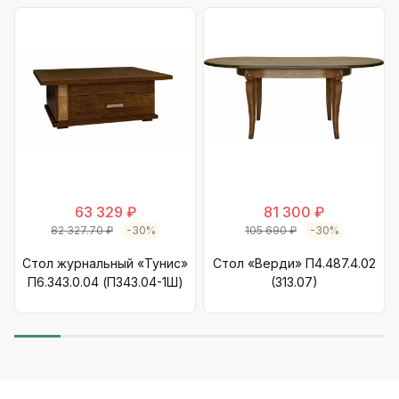
63 329 ₽
81 300 ₽
82 327.70 ₽
-30%
105 690 ₽
-30%
Стол журнальный «Тунис»
Стол «Верди» П4.487.4.02
П6.343.0.04 (П343.04-1Ш)
(313.07)