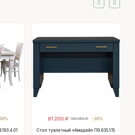
81 200 ₽
-30%
105 560 ₽
-30%
193.4.01
Стол туалетный «Амадей» П6.635.1.15