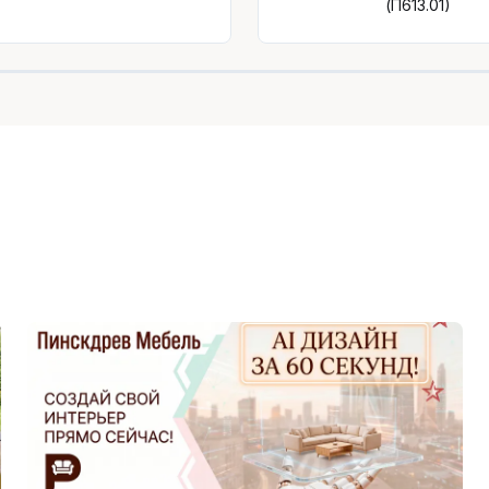
(П613.01)