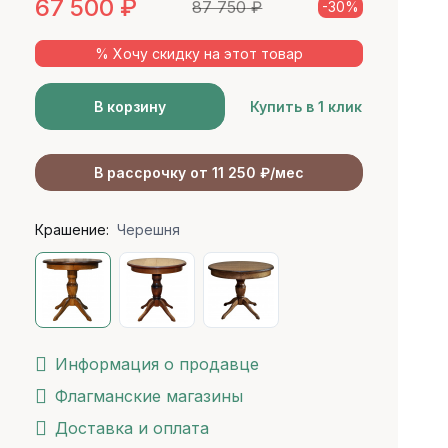
67 500
₽
87 750
₽
-30%
% Хочу скидку на этот товар
В корзину
Купить в 1 клик
В рассрочку от 11 250 ₽/мес
Крашение:
Черешня
Информация о продавце
Флагманские магазины
Доставка и оплата