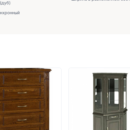
(дуб)
инхронный