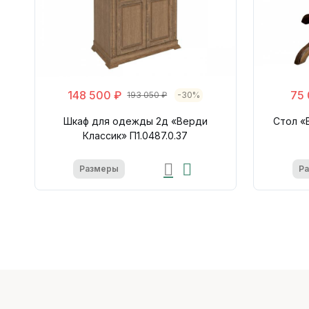
148 500 ₽
75 
193 050 ₽
-30%
Шкаф для одежды 2д «Верди
Стол «В
Классик» П1.0487.0.37
Размеры
Р