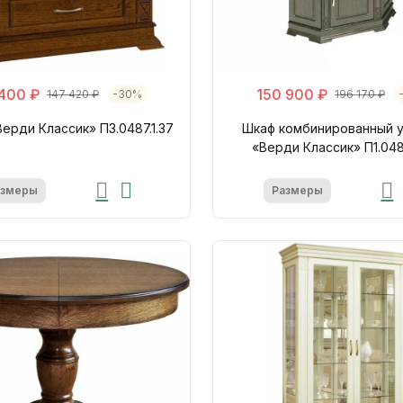
 400 ₽
150 900 ₽
147 420 ₽
-30%
196 170 ₽
ерди Классик» П3.0487.1.37
Шкаф комбинированный у
«Верди Классик» П1.048
азмеры
Размеры