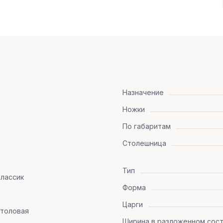
Назначение
Ножки
По габаритам
Столешница
Тип
лассик
Форма
Царги
Столовая
Ширина в разложенном сост