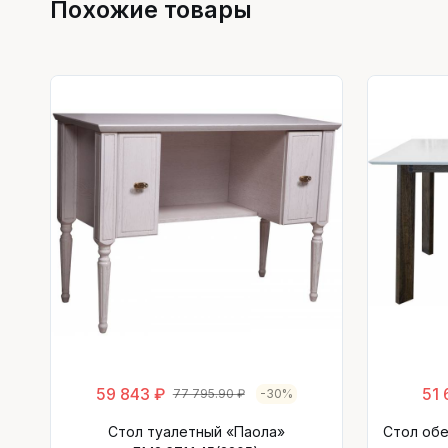
Похожие товары
59 843 ₽
51 
77 795.90 ₽
-30%
Стол туалетный «Паола»
Стол обе