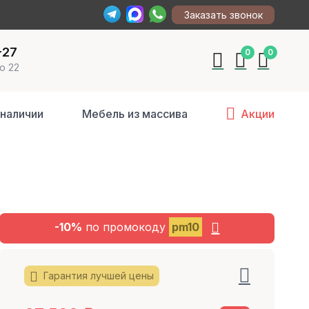
Заказать звонок
-27
0
0
о 22
 наличии
Мебель из массива
Акции
-10%
по промокоду
pm10
Гарантия лучшей цены