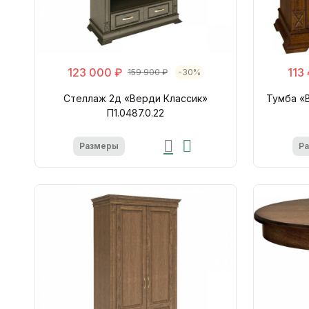
123 000 ₽
113
159 900 ₽
-30%
Стеллаж 2д «Верди Классик»
Тумба «В
П1.0487.0.22
Размеры
Р