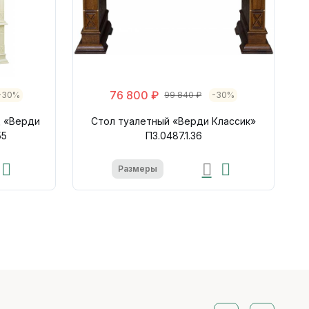
76 800 ₽
-30%
99 840 ₽
-30%
д «Верди
Стол туалетный «Верди Классик»
55
П3.0487.1.36
Размеры