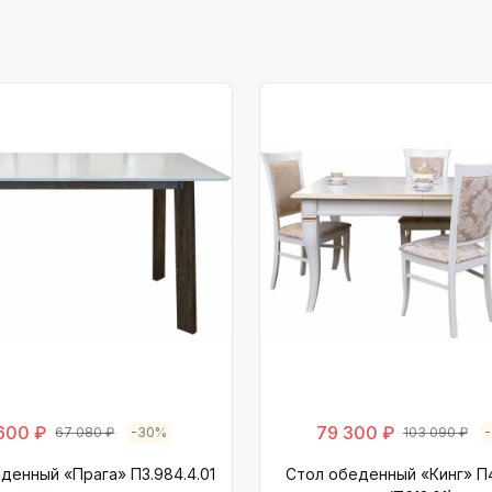
600 ₽
79 300 ₽
67 080 ₽
-30%
103 090 ₽
денный «Прага» П3.984.4.01
Стол обеденный «Кинг» П4.