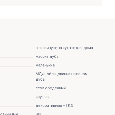
в гостиную; на кухню; для дома
массив дуба
маленькие
МДФ, облицованная шпоном
дуба
стол обеденный
круглая
декоративные – ГКД
оянии (мм)
800