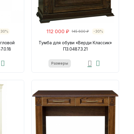
112 000 ₽
-30%
145 600 ₽
-30%
гловой
Тумба для обуви «Верди Классик»
7.0.18
П3.0487.3.21
Размеры