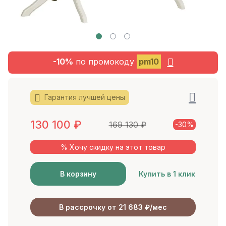
-10%
по промокоду
pm10
Гарантия лучшей цены
130 100
₽
169 130
₽
-30%
% Хочу скидку на этот товар
В корзину
Купить в 1 клик
В рассрочку от 21 683 ₽/мес