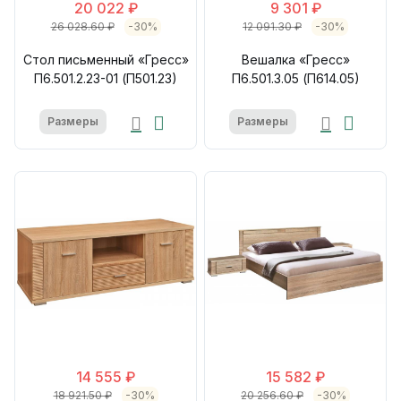
20 022 ₽
9 301 ₽
26 028.60 ₽
-30%
12 091.30 ₽
-30%
Стол письменный «Гресс»
Вешалка «Гресс»
П6.501.2.23-01 (П501.23)
П6.501.3.05 (П614.05)
Размеры
Размеры
14 555 ₽
15 582 ₽
18 921.50 ₽
-30%
20 256.60 ₽
-30%