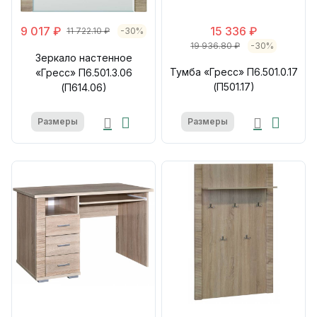
9 017 ₽
15 336 ₽
11 722.10 ₽
-30%
19 936.80 ₽
-30%
Зеркало настенное
Тумба «Гресс» П6.501.0.17
«Гресс» П6.501.3.06
(П501.17)
(П614.06)
Размеры
Размеры