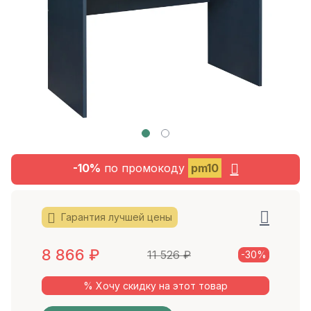
-10%
по промокоду
pm10
Гарантия лучшей цены
8 866
₽
11 526
₽
-30%
% Хочу скидку на этот товар