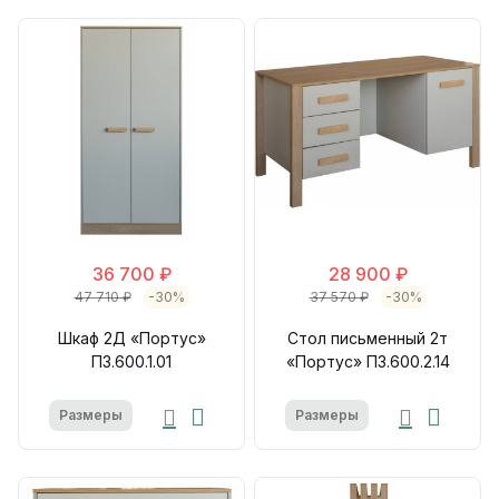
36 700 ₽
28 900 ₽
47 710 ₽
-30%
37 570 ₽
-30%
Шкаф 2Д «Портус»
Стол письменный 2т
П3.600.1.01
«Портус» П3.600.2.14
Размеры
Размеры