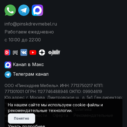
info@pinskdrevmebel.ru
Работаем ежедневно
с 10:00 до 22:00
Канал в Макс
Телеграм канал
ООО «Пинскдрев Мебель». ИНН: 7713750217 КПП:
771301001 ОГРН: 1127746488946 ОКПО: 09904619
Юр.адрес: г. Москва, Дмитровское ш., д. 5к1. Ген.директор:
Чеповецкий Леонид Юрьевич
На нашем сайте мы используем cookie-файлы и
Пользовательское соглашение
Политика
рекомендательные технологии.
конфиденциальности
Оферта
Рекомендательные
Понятно
технологии
Узнать подробнее