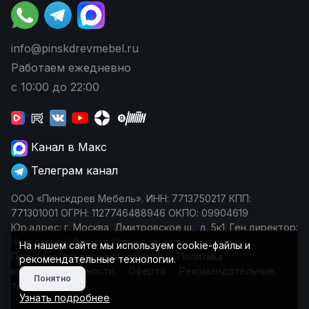
info@pinskdrevmebel.ru
Работаем ежедневно
с 10:00 до 22:00
Канал в Макс
Телеграм канал
ООО «Пинскдрев Мебель». ИНН: 7713750217 КПП:
771301001 ОГРН: 1127746488946 ОКПО: 09904619
Юр.адрес: г. Москва, Дмитровское ш., д. 5к1. Ген.директор:
Чеповецкий Леонид Юрьевич
На нашем сайте мы используем cookie-файлы и
Пользовательское соглашение
Политика
рекомендательные технологии.
конфиденциальности
Оферта
Рекомендательные
Понятно
технологии
Узнать подробнее