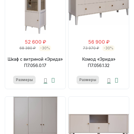
52 600 ₽
56 900 ₽
68 380 ₽
-30%
73 970 ₽
-30%
Шкаф с витриной «Эрида»
Комод «Эрида»
П7.056.0.17
П7.056.1.32
Размеры
Размеры