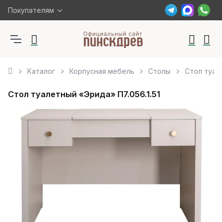
Покупателям
Каталог
Корпусная мебель
Столы
Стол туале
Стол туалетный «Эрида» П7.056.1.51