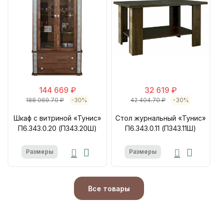
144 669 ₽
32 619 ₽
188 069.70 ₽
-30%
42 404.70 ₽
-30%
Шкаф с витриной «Тунис»
Стол журнальный «Тунис»
П6.343.0.20 (П343.20Ш)
П6.343.0.11 (П343.11Ш)
Размеры
Размеры
Все товары