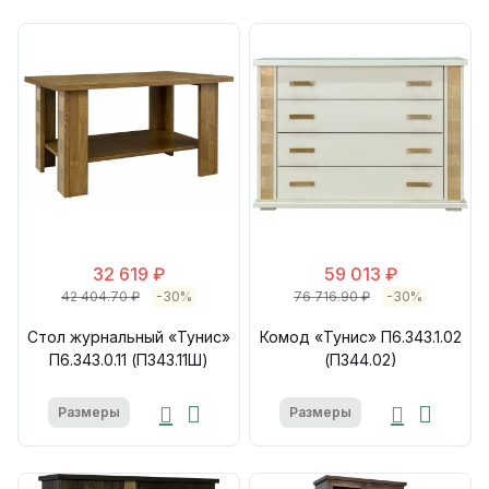
32 619 ₽
59 013 ₽
42 404.70 ₽
-30%
76 716.90 ₽
-30%
Стол журнальный «Тунис»
Комод «Тунис» П6.343.1.02
П6.343.0.11 (П343.11Ш)
(П344.02)
Размеры
Размеры