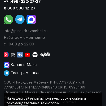
+7 (499) 322-27-27
8 800 500-12-27
info@pinskdrevmebel.ru
Работаем ежедневно
с 10:00 до 22:00
Канал в Макс
Телеграм канал
ООО «Пинскдрев Мебель». ИНН: 7713750217 КПП:
771301001 ОГРН: 1127746488946 ОКПО: 09904619
Юр.адрес: г. Москва, Дмитровское ш., д. 5к1. Ген.директор:
Чеповецкий Леонид Юрьевич
На нашем сайте мы используем cookie-файлы и
Пользовательское соглашение
Политика
рекомендательные технологии.