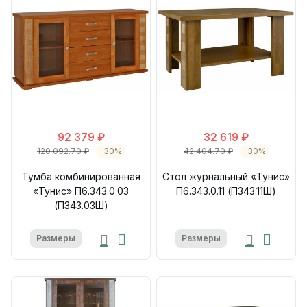
92 379 ₽
32 619 ₽
120 092.70 ₽
-30%
42 404.70 ₽
-30%
Тумба комбинированная
Стол журнальный «Тунис»
«Тунис» П6.343.0.03
П6.343.0.11 (П343.11Ш)
(П343.03Ш)
Размеры
Размеры