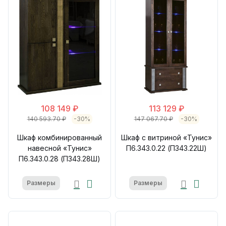
108 149 ₽
113 129 ₽
140 593.70 ₽
-30%
147 067.70 ₽
-30%
Шкаф комбинированный
Шкаф с витриной «Тунис»
навесной «Тунис»
П6.343.0.22 (П343.22Ш)
П6.343.0.28 (П343.28Ш)
Размеры
Размеры