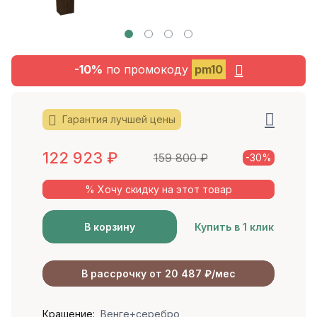
-10%
по промокоду
pm10
Гарантия лучшей цены
122 923
₽
159 800
₽
-30%
% Хочу скидку на этот товар
В корзину
Купить в 1 клик
В рассрочку от 20 487 ₽/мес
Крашение:
Венге+серебро