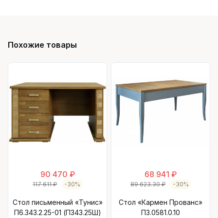
Похожие товары
90 470 ₽
68 941 ₽
117 611 ₽
-30%
89 623.30 ₽
-30%
Стол письменный «Тунис»
Стол «Кармен Прованс»
П6.343.2.25-01 (П343.25Ш)
П3.0581.0.10