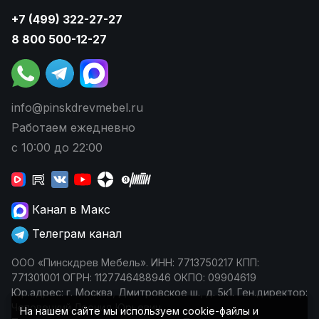
+7 (499) 322-27-27
8 800 500-12-27
info@pinskdrevmebel.ru
Работаем ежедневно
с 10:00 до 22:00
Канал в Макс
Телеграм канал
ООО «Пинскдрев Мебель». ИНН: 7713750217 КПП:
771301001 ОГРН: 1127746488946 ОКПО: 09904619
Юр.адрес: г. Москва, Дмитровское ш., д. 5к1. Ген.директор:
Чеповецкий Леонид Юрьевич
На нашем сайте мы используем cookie-файлы и