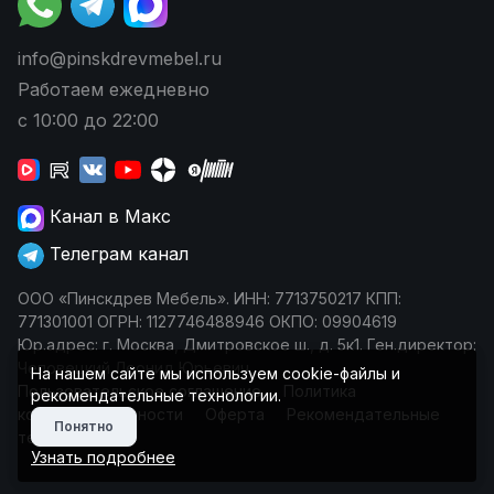
info@pinskdrevmebel.ru
Работаем ежедневно
с 10:00 до 22:00
Канал в Макс
Телеграм канал
ООО «Пинскдрев Мебель». ИНН: 7713750217 КПП:
771301001 ОГРН: 1127746488946 ОКПО: 09904619
Юр.адрес: г. Москва, Дмитровское ш., д. 5к1. Ген.директор:
Чеповецкий Леонид Юрьевич
На нашем сайте мы используем cookie-файлы и
Пользовательское соглашение
Политика
рекомендательные технологии.
конфиденциальности
Оферта
Рекомендательные
Понятно
технологии
Узнать подробнее