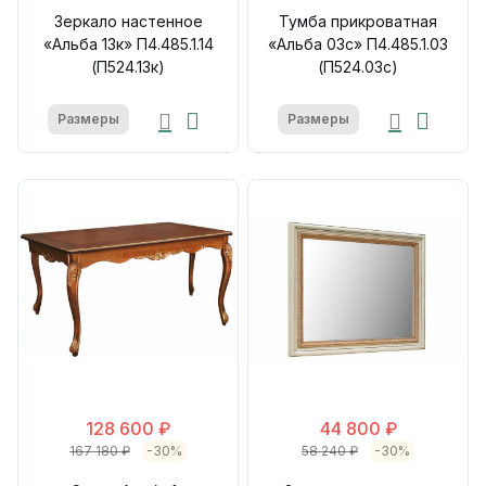
Зеркало настенное
Тумба прикроватная
«Альба 13к» П4.485.1.14
«Альба 03с» П4.485.1.03
(П524.13к)
(П524.03с)
Размеры
Размеры
128 600 ₽
44 800 ₽
167 180 ₽
-30%
58 240 ₽
-30%