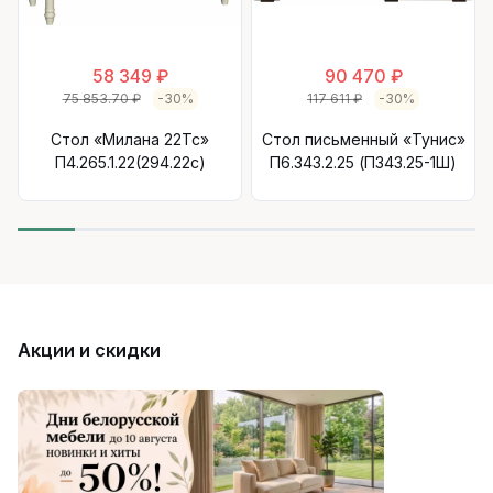
58 349 ₽
90 470 ₽
75 853.70 ₽
-30%
117 611 ₽
-30%
Стол «Милана 22Тс»
Стол письменный «Тунис»
П4.265.1.22(294.22с)
П6.343.2.25 (П343.25-1Ш)
Акции и скидки