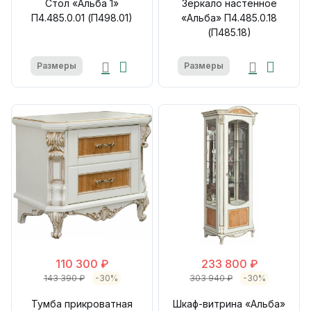
Стол «Альба 1»
Зеркало настенное
П4.485.0.01 (П498.01)
«Альба» П4.485.0.18
(П485.18)
Размеры
Размеры
110 300 ₽
233 800 ₽
143 390 ₽
-30%
303 940 ₽
-30%
Тумба прикроватная
Шкаф-витрина «Альба»