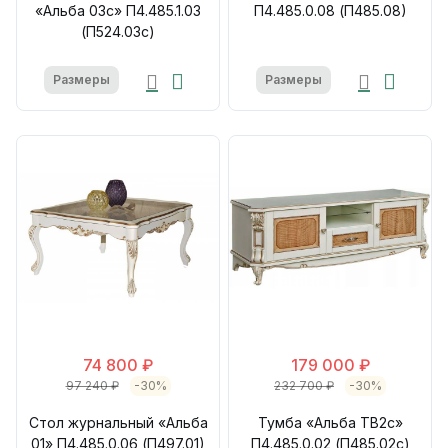
«Альба 03с» П4.485.1.03
П4.485.0.08 (П485.08)
(П524.03с)
Размеры
Размеры
74 800 ₽
179 000 ₽
97 240 ₽
-30%
232 700 ₽
-30%
Стол журнальный «Альба
Тумба «Альба ТВ2с»
01» П4.485.0.06 (П497.01)
П4.485.0.02 (П485.02с)