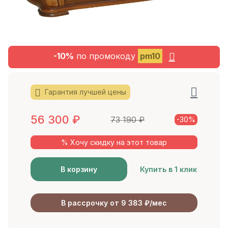
-10%
по промокоду
pm10
Гарантия лучшей цены
56 300
₽
73 190
₽
-30%
% Хочу скидку на этот товар
В корзину
Купить в 1 клик
В рассрочку от 9 383 ₽/мес