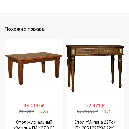
Похожие товары
49 000 ₽
52 871 ₽
63 700 ₽
-30%
68 732.30 ₽
-30%
Стол журнальный
Стол «Милана 22Тс»
«Верди» П4.487.0.03
П4.265.1.22(294.22с)