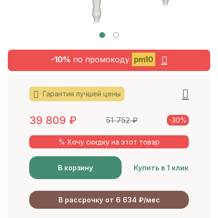
-10%
по промокоду
pm10
Гарантия лучшей цены
39 809
₽
51 752
₽
-30%
% Хочу скидку на этот товар
В корзину
Купить в 1 клик
В рассрочку от 6 634 ₽/мес