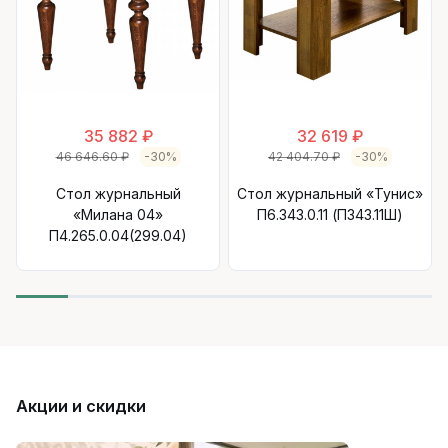
35 882 ₽
32 619 ₽
46 646.60 ₽
-30%
42 404.70 ₽
-30%
Стол журнальный
Стол журнальный «Тунис»
«Милана 04»
П6.343.0.11 (П343.11Ш)
П4.265.0.04(299.04)
Акции и скидки