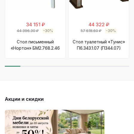
34 151 ₽
44 322 ₽
44 396.30 ₽
-30%
57 618.60 ₽
-30%
Стол письменный
Стол туалетный «Тунис»
«Нортон» БМ2.768.2.46
П6.343.1.07 (П344.07)
Акции и скидки