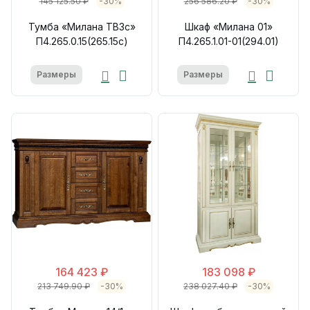
145 125.50 ₽
-30%
256 586.20 ₽
-30%
Тумба «Милана ТВ3с»
Шкаф «Милана 01»
П4.265.0.15(265.15с)
П4.265.1.01-01(294.01)
Размеры
Размеры
164 423 ₽
183 098 ₽
213 749.90 ₽
-30%
238 027.40 ₽
-30%