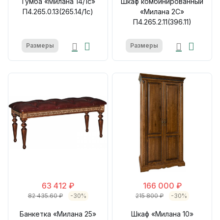
Тумба «Милана 14/1с»
Шкаф комбинированный
П4.265.0.13(265.14/1с)
«Милана 2С»
П4.265.2.11(396.11)
Размеры
Размеры
63 412 ₽
166 000 ₽
82 435.60 ₽
-30%
215 800 ₽
-30%
Банкетка «Милана 25»
Шкаф «Милана 10»