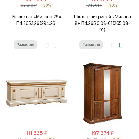
69 810 ₽
-30%
171 561 ₽
-30%
Банкетка «Милана 26»
Шкаф с витриной «Милана
П4.265.1.26(294.26)
8» П4.265.0.08-01(265.08-
01)
Размеры
Размеры
111 635 ₽
197 374 ₽