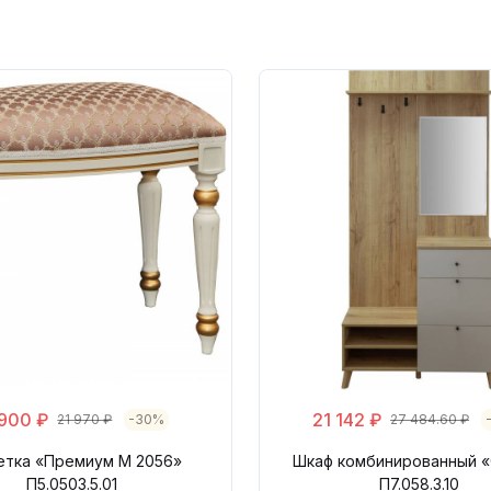
 900 ₽
21 142 ₽
21 970 ₽
-30%
27 484.60 ₽
етка «Премиум М 2056»
Шкаф комбинированный 
П5.0503.5.01
П7.058.3.10