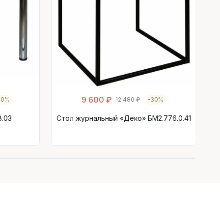
9 600 ₽
30%
12 480 ₽
-30%
.03
Стол журнальный «Деко» БМ2.776.0.41