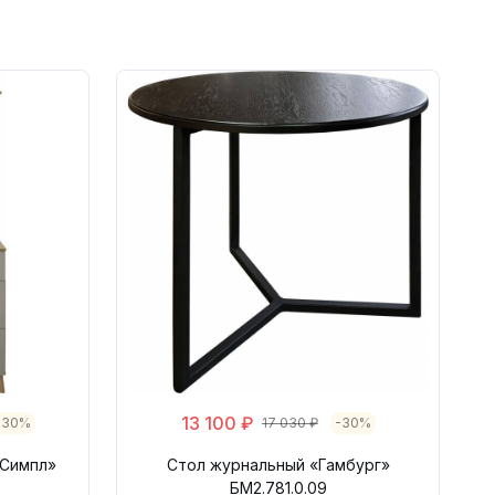
13 100 ₽
-30%
17 030 ₽
-30%
«Симпл»
Стол журнальный «Гамбург»
БМ2.781.0.09