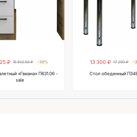
925 ₽
13 300 ₽
15 502.50 ₽
-30%
17 290 ₽
-
алетный «Гвиана» П631.06 -
Стол обеденный П348
sale