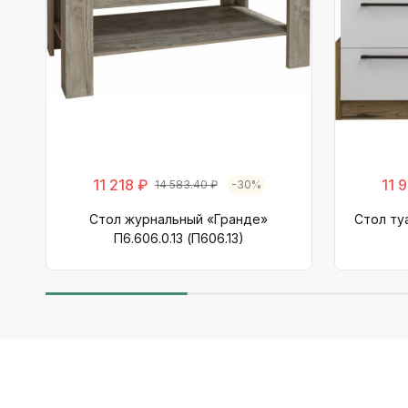
11 218 ₽
11 
14 583.40 ₽
-30%
Стол журнальный «Гранде»
Стол ту
П6.606.0.13 (П606.13)