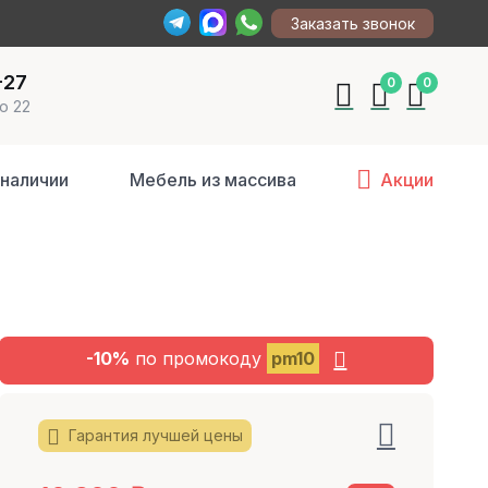
Заказать звонок
-27
0
0
о 22
 наличии
Мебель из массива
Акции
-10%
по промокоду
pm10
Гарантия лучшей цены