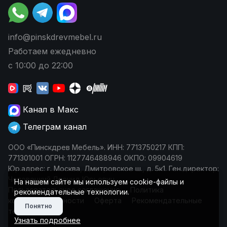
info@pinskdrevmebel.ru
Работаем ежедневно
с 10:00 до 22:00
Канал в Макс
Телеграм канал
ООО «Пинскдрев Мебель». ИНН: 7713750217 КПП:
771301001 ОГРН: 1127746488946 ОКПО: 09904619
Юр.адрес: г. Москва, Дмитровское ш., д. 5к1. Ген.директор:
Чеповецкий Леонид Юрьевич
На нашем сайте мы используем cookie-файлы и
Пользовательское соглашение
Политика
рекомендательные технологии.
конфиденциальности
Оферта
Рекомендательные
Понятно
технологии
Узнать подробнее