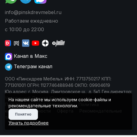
info@pinskdrevmebel.ru
Работаем ежедневно
с 10:00 до 22:00
Канал в Макс
Телеграм канал
ООО «Пинскдрев Мебель». ИНН: 7713750217 КПП:
771301001 ОГРН: 1127746488946 ОКПО: 09904619
Юр.адрес: г. Москва, Дмитровское ш., д. 5к1. Ген.директор:
Чеповецкий Леонид Юрьевич
На нашем сайте мы используем cookie-файлы и
Пользовательское соглашение
Политика
рекомендательные технологии.
конфиденциальности
Оферта
Рекомендательные
Понятно
технологии
Узнать подробнее